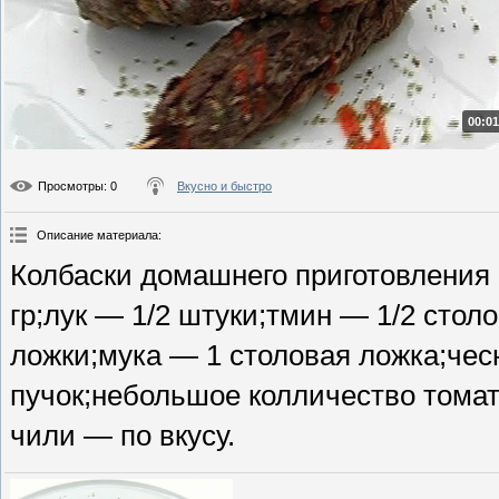
00:01
Просмотры
: 0
Вкусно и быстро
Описание материала
:
Колбаски домашнего приготовления
гр;лук — 1/2 штуки;тмин — 1/2 стол
ложки;мука — 1 столовая ложка;чес
пучок;небольшое колличество томат
чили — по вкусу.