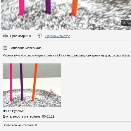
00:01
Просмотры
: 0
Вкусно и быстро
Описание материала
:
Рецепт вкусного шоколадного пирога.Состав: шоколад, сахарная пудра, сахар, мука,
Язык
: Русский
Длительность материала
: 00:01:19
Всего комментариев
:
0