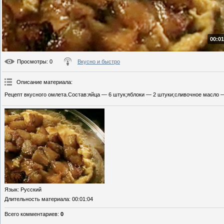
00:01
Просмотры
: 0
Вкусно и быстро
Описание материала
:
Рецепт вкусного омлета.Состав:яйца — 6 штук;яблоки — 2 штуки;сливочное масло — 
Язык
: Русский
Длительность материала
: 00:01:04
Всего комментариев
:
0