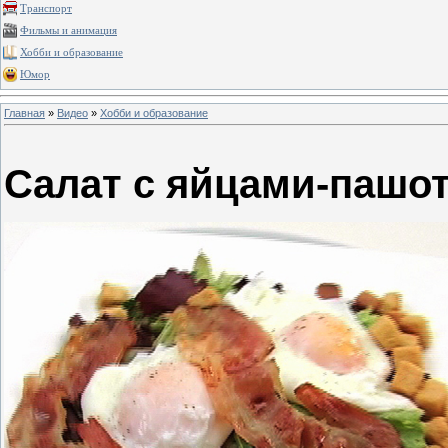
Транспорт
Фильмы и анимация
Хобби и образование
Юмор
Главная
»
Видео
»
Хобби и образование
Салат с яйцами-пашо