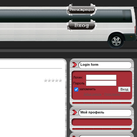
Login form
Логин:
Пароль:
запомнить
Забыл пароль
·
Регистрация
Мой профиль