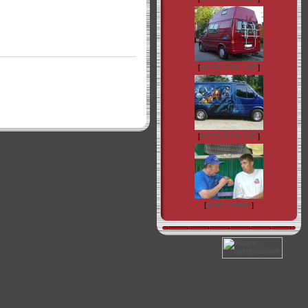
[
ФОРД-ТРАНЗИТ
]
[
ФОРД-ТРАНЗИТ
]
[
Фото слетов.
]