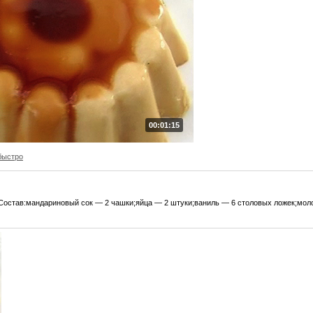
00:01:15
быстро
Состав:мандариновый сок — 2 чашки;яйца — 2 штуки;ваниль — 6 столовых ложек;моло