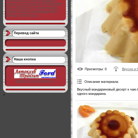
руководство по эксплуатации и
ремон
Ford Transit 78-86
РІШЕННЯ
23.10.2008 N1174
Турнео
Кастом
Новый транзит
аудиокнига
Форд
транзит
ладога
Слёт
Перевод сайта
Наша кнопка
Просмотры
: 0
Вкусно и 
"
border="0" alt="Кнопка" />
Описание материала
:
Вкусный мандариновый десерт к чаю.
одного мандарина.
>