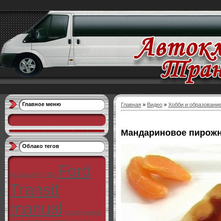
Главное меню
Главная
»
Видео
»
Хобби и образовани
Мандариновое пирож
Облако тегов
Ford
Разбираю FT-100L
Transit
manual
Toureo
connect