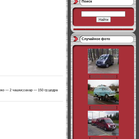
Поиск
Случайное фото
[
ФОРД-ТРАНЗИТ
]
ко — 2 чашки;сахар — 150 гр;цедра
[
ФОРД-ТРАНЗИТ
]
[
ФОРД-ТРАНЗИТ
]