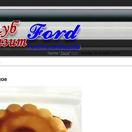
Группа
"
Гости
"
RSS
Четверг, 06.08.2026, 04:35
е
ное