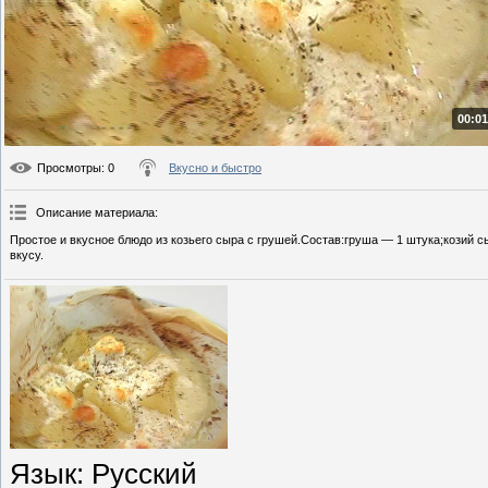
00:01
Просмотры
: 0
Вкусно и быстро
Описание материала
:
Простое и вкусное блюдо из козьего сыра с грушей.Состав:груша — 1 штука;козий с
вкусу.
Язык
: Русский