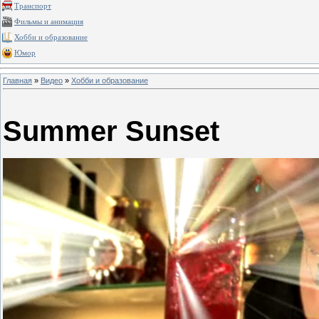
Транспорт
Фильмы и анимация
Хобби и образование
Юмор
Главная
»
Видео
»
Хобби и образование
Summer Sunset