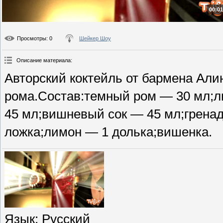
00:01
Просмотры
: 0
Шейкер Шоу
Описание материала
:
Авторский коктейль от бармена Ал
рома.Состав:темный ром — 30 мл;л
45 мл;вишневый сок — 45 мл;грена
ложка;лимон — 1 долька;вишенка.
Язык
: Русский