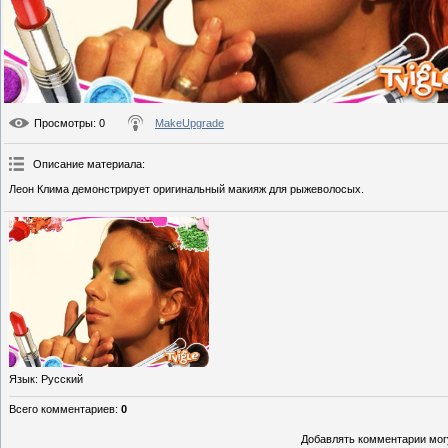
Просмотры
: 0
MakeUpgrade
Описание материала
:
Леон Клима демонстрирует оригинальный макияж для рыжеволосых.
Язык
: Русский
Всего комментариев
:
0
Добавлять комментарии могу