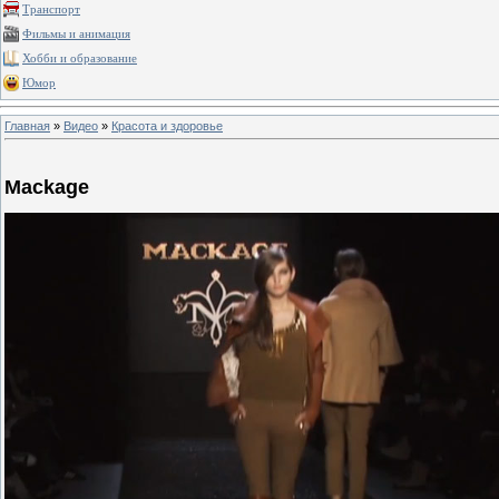
Транспорт
Фильмы и анимация
Хобби и образование
Юмор
Главная
»
Видео
»
Красота и здоровье
Mackage