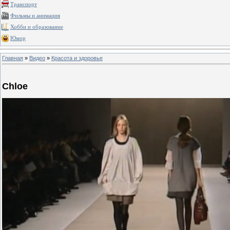
Транспорт
Фильмы и анимация
Хобби и образование
Юмор
Главная
»
Видео
»
Красота и здоровье
Chloe