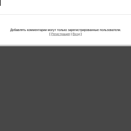
Добавлять комментарии могут только зарегистрированные пользователи.
[
Регистрация
|
Вход
]