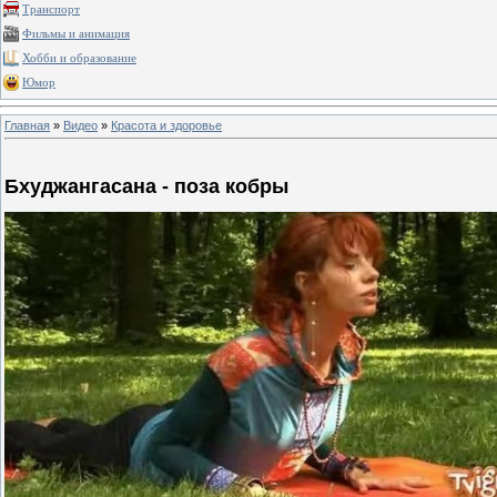
Транспорт
Фильмы и анимация
Хобби и образование
Юмор
Главная
»
Видео
»
Красота и здоровье
Бхуджангасана - поза кобры