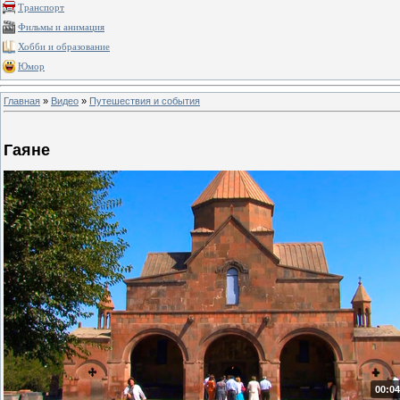
Транспорт
Фильмы и анимация
Хобби и образование
Юмор
Главная
»
Видео
»
Путешествия и события
Гаяне
00:04