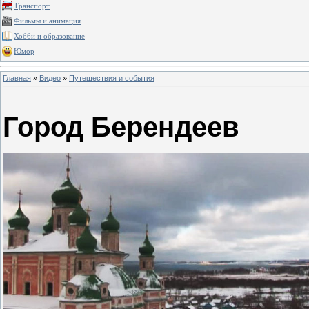
Транспорт
Фильмы и анимация
Хобби и образование
Юмор
Главная
»
Видео
»
Путешествия и события
Город Берендеев