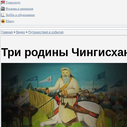
Транспорт
Фильмы и анимация
Хобби и образование
Юмор
Главная
»
Видео
»
Путешествия и события
Три родины Чингисха