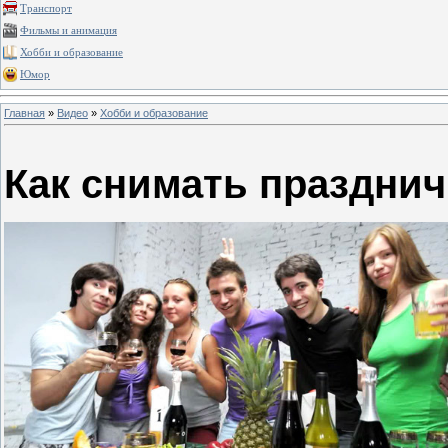
Транспорт
Фильмы и анимация
Хобби и образование
Юмор
Главная
»
Видео
»
Хобби и образование
Как снимать праздни