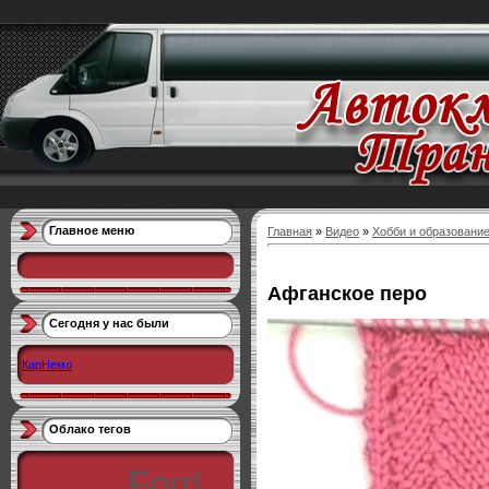
Главное меню
Главная
»
Видео
»
Хобби и образовани
Афганское перо
Сегодня у нас были
КарНемо
Облако тегов
Ford