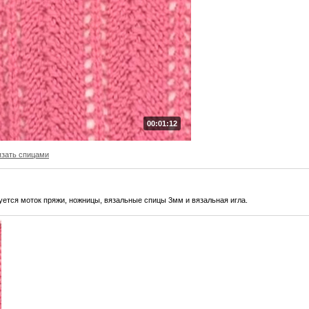
00:01:12
язать спицами
ется моток пряжи, ножницы, вязальные спицы 3мм и вязальная игла.