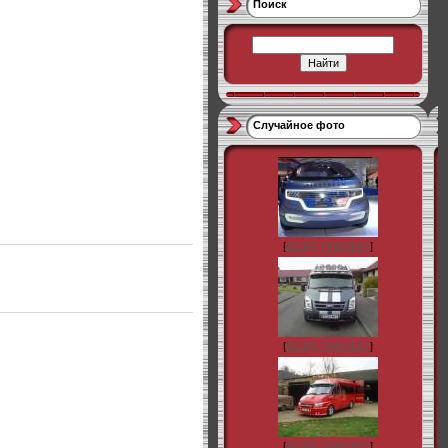
Поиск
Случайное фото
[
ФОРД-ТРАНЗИТ
]
[
ФОРД-ТРАНЗИТ
]
[
ФОРД-ТРАНЗИТ
]