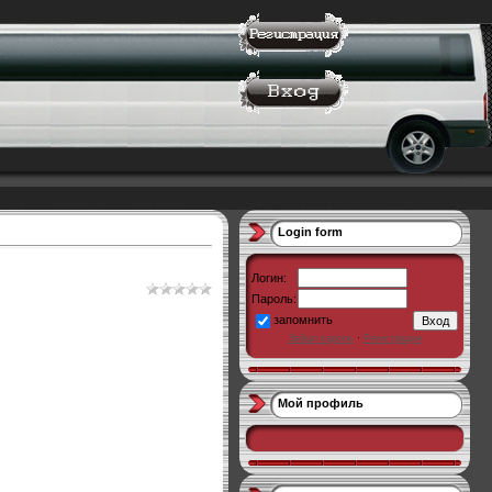
Login form
Логин:
Пароль:
запомнить
Забыл пароль
·
Регистрация
Мой профиль