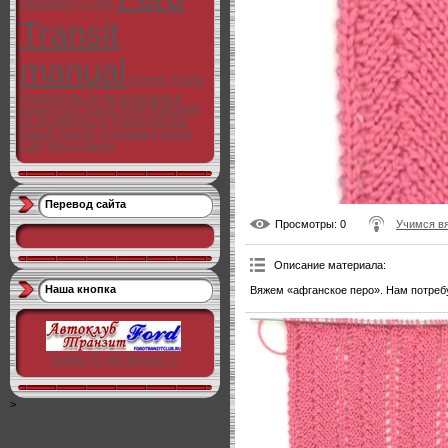
Разбираю FT-100L
Transit
manual
connect
Toureo
руководство по эксплуатации и
ремон
Ford Transit 78-86
РІШЕННЯ
23.10.2008 N1174
Турнео
Кастом
Новый транзит
аудиокнига
ладога
Слёт
Форд транзит
Перевод сайта
Просмотры
: 0
Учимся в
Описание материала
:
Наша кнопка
Вяжем «афганское перо». Нам потребу
"
border="0" alt="Кнопка" />
>