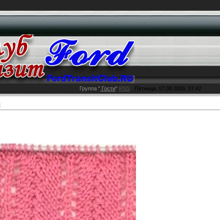
Группа
"
Гости
"
RSS
Пятница, 07.08.2026, 07:42
е