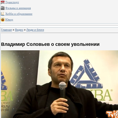
Транспорт
Фильмы и анимация
Хобби и образование
Юмор
Главная
»
Видео
»
Люди и блоги
Владимир Соловьев o своем увольнении