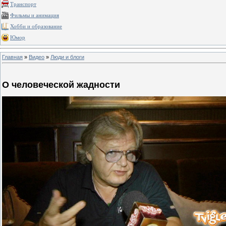
Транспорт
Фильмы и анимация
Хобби и образование
Юмор
Главная
»
Видео
»
Люди и блоги
О человеческой жадности