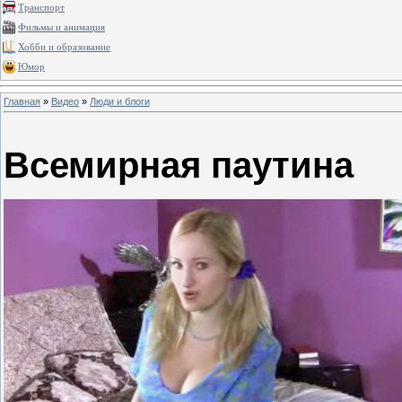
Транспорт
Фильмы и анимация
Хобби и образование
Юмор
Главная
»
Видео
»
Люди и блоги
Всемирная паутина