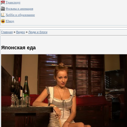
Транспорт
Фильмы и анимация
Хобби и образование
Юмор
Главная
»
Видео
»
Люди и блоги
Японская еда