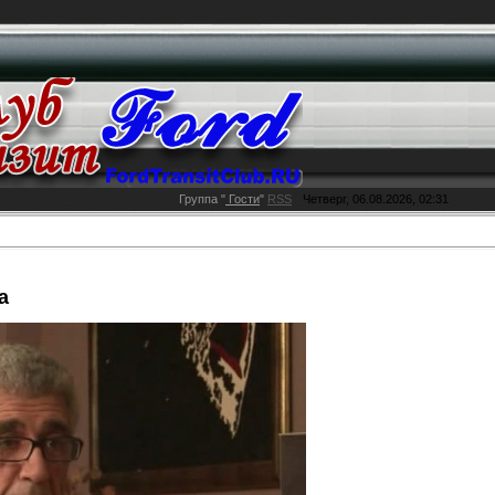
Группа
"
Гости
"
RSS
Четверг, 06.08.2026, 02:31
а