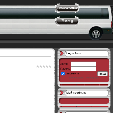
Login form
Логин:
Пароль:
запомнить
Забыл пароль
·
Регистрация
Мой профиль