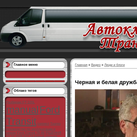
Главное меню
Главная
»
Видео
»
Люди и блоги
Черная и белая дружб
Облако тегов
Разбираю FT-100L
manual
Ford
Transit
connect
Toureo
руководство по эксплуатации и
ремон
Ford Transit 78-86
РІШЕННЯ
23.10.2008 N1174
Новый транзит