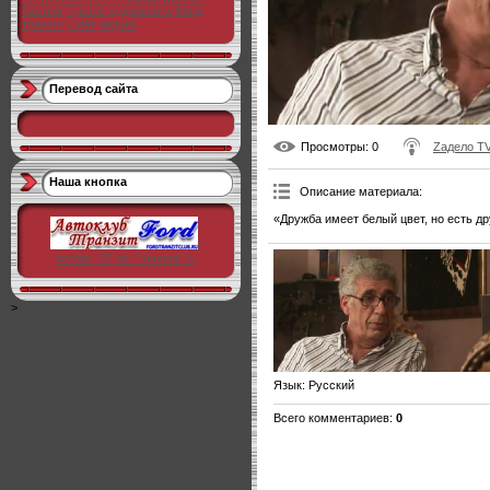
Кастом
Турнео
аудиокнига
Форд
транзит
Слёт
ладога
Перевод сайта
Просмотры
: 0
Zадело T
Наша кнопка
Описание материала
:
«Дружба имеет белый цвет, но есть др
"
border="0" alt="Кнопка" />
>
Язык
: Русский
Всего комментариев
:
0