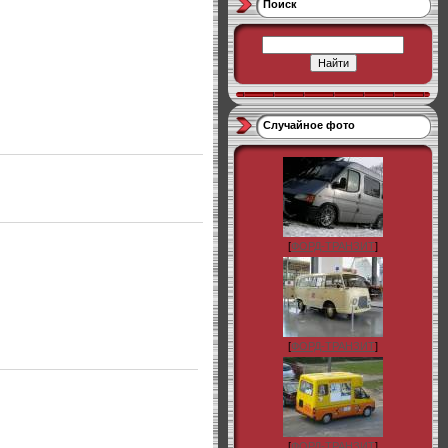
Поиск
Случайное фото
[
ФОРД-ТРАНЗИТ
]
[
ФОРД-ТРАНЗИТ
]
[
ФОРД-ТРАНЗИТ
]