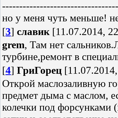
---------------------------------
но у меня чуть меньше! не
[
3
]
славик
[11.07.2014, 22
grem
, Там нет сальников
турбине,ремонт в специа
[
4
]
ГриГорец
[11.07.2014,
Открой маслозаливную го
предмет дыма с маслом, е
колечки под форсунками (