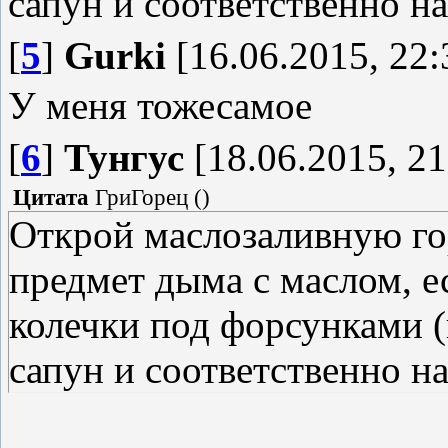
сапун и соответственно на
[
5
]
Gurki
[16.06.2015, 22:
У меня тожесамое
[
6
]
Тунгус
[18.06.2015, 21
Цитата
ГриГорец
(
)
Открой маслозаливную го
предмет дыма с маслом, е
колечки под форсунками (
сапун и соответственно на