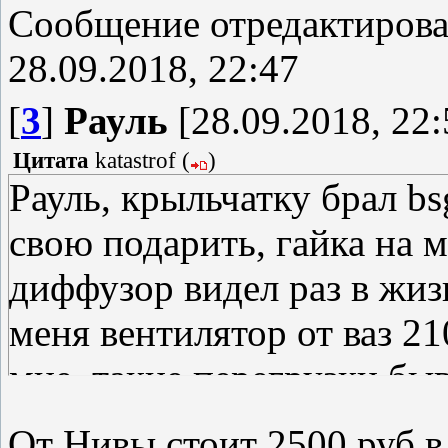
Сообщение отредактиров
28.09.2018, 22:47
[
3
]
Рауль
[28.09.2018, 22:
Цитата
katastrof
(
)
Рауль, крыльчатку брал b
свою подарить, гайка на м
диффузор видел раз в жиз
меня вентилятор от ваз 21
мне, такие перегрузки бы
два вкорячить
От Нивы стоит 2500 руб в