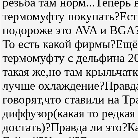
резьба там норм...Теперь
термомуфту покупать?Ест
подороже это AVA и BGA?
То есть какой фирмы?Ещё
термомуфту с дельфина 20
такая же,но там крыльчатк
лучше охлаждение?Правда
говорят,что ставили на Тр
диффузор(какая то редкая
достать)?Правда ли это?К