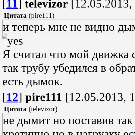
[
11
]
televizor
[12.05.2013,
Цитата
(
pire111
)
и теперь мне не видно дым
Я считал что мой движка 
так трубу убедился в обра
есть дымок.
[
12
]
pire111
[12.05.2013, 1
Цитата
(
televizor
)
не дымит но поставив так
кретично но в нагрузку е