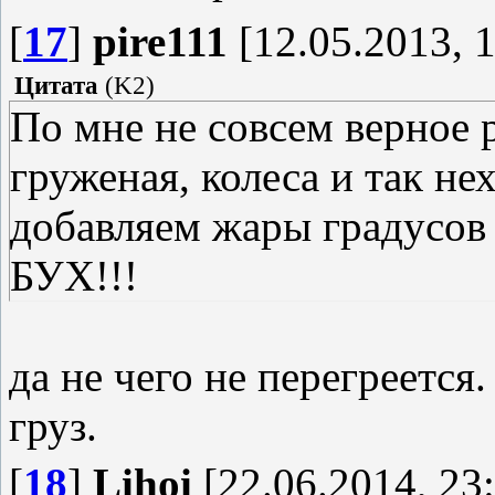
[
17
]
pire111
[12.05.2013, 1
Цитата
(
K2
)
По мне не совсем верное 
груженая, колеса и так не
добавляем жары градусов 
БУХ!!!
да не чего не перегреется
груз.
[
18
]
Lihoi
[22.06.2014, 23