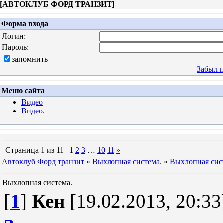
[
АВТОКЛУБ ФОРД ТРАНЗИТ
]
Форма входа
Логин:
Пароль:
запомнить
Забыл 
Меню сайта
Видео
Видео.
Страница
1
из
11
1
2
3
…
10
11
»
Автоклуб Форд транзит
»
Выхлопная система.
»
Выхлопная сис
Выхлопная система.
[
1
]
Кен
[19.02.2013, 20:33