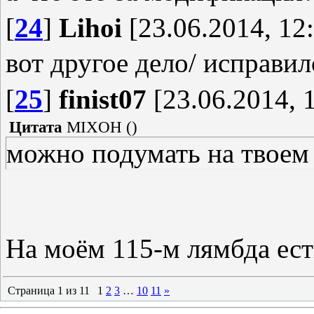
[
24
]
Lihoi
[23.06.2014, 12
вот другое дело/ исправилс
[
25
]
finist07
[23.06.2014, 
Цитата
MIXOH
(
)
можно подумать на твоем 1
На моём 115-м лямбда ес
Страница
1
из
11
1
2
3
…
10
11
»