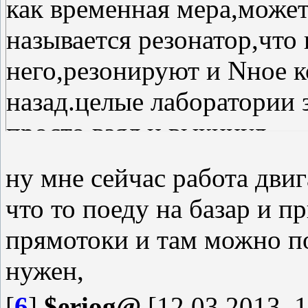
как временная мера,может
называется резонатор,что 
него,резонируют и Nное к
назад.целые лаборатории 
просто взял и выкинул
ну мне сейчас работа двиг
что то поеду на базар и 
прямотоки и там можно по
нужен,
[
6
]
$eriog@
[12.03.2013, 1