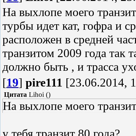
На выхлопе моего транзи
турбы идет кат, гофра и с
расположен в средней част
транзитом 2009 года так т
должно быть , и трасса ух
[
19
]
pire111
[23.06.2014, 1
Цитата
Lihoi
(
)
На выхлопе моего транзи
у тебя транзит 80 года?