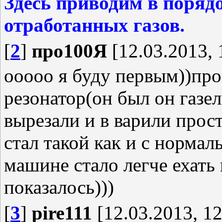
Здесь приводим в поряд
отработанных газов.
[
2
]
про100Я
[12.03.2013, 
ооооо я буду первым))про
резонатор(он был он газел
вырезали и в варили прос
стал такой как и с норма
машине стало легче ехать 
показалось)))
[
3
]
pire111
[12.03.2013, 12