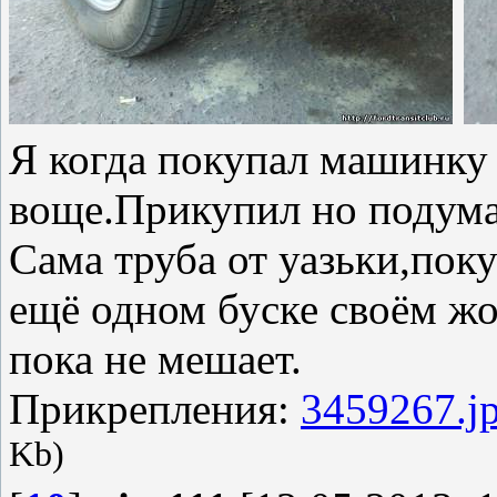
Я когда покупал машинку 
воще.Прикупил но подумав
Сама труба от уазьки,пок
ещё одном буске своём жо
пока не мешает.
Прикрепления:
3459267.j
Kb)