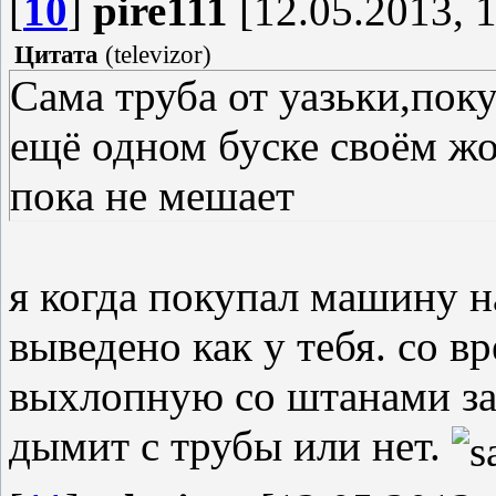
[
10
]
pire111
[12.05.2013, 1
Цитата
(
televizor
)
Сама труба от уазьки,пок
ещё одном буске своём жо
пока не мешает
я когда покупал машину н
выведено как у тебя. со 
выхлопную со штанами за 
дымит с трубы или нет.