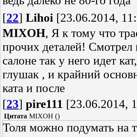
ведь далеко не 80-го года
[
22
]
Lihoi
[23.06.2014, 11
MIXOH
, Я к тому что тра
прочих деталей! Смотрел 
салоне так у него идет кат
глушак , и крайний основ
ката и после
[
23
]
pire111
[23.06.2014, 1
Цитата
MIXOH
(
)
Толя можно подумать на тв