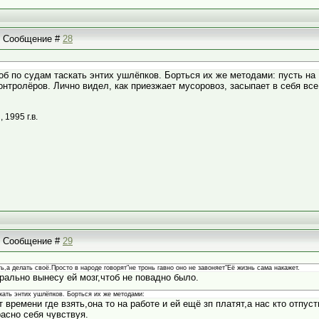
 | Сообщение #
28
чтоб по судам таскать энтих ушлёпков. Борться их же методами: пусть
контролёров. Лично видел, как приезжает мусоровоз, засыпает в себя вс
1995 г.в.
 | Сообщение #
29
,а делать своё.Просто в народе говорят"не тронь гавно оно не завоняет"Её жизнь сама накажет.
орально вынесу ей мозг,чтоб не повадно было.
скать энтих ушлёпков. Борться их же методами:
т времени где взять,она то на работе и ей ещё зп платят,а нас кто отпус
асно себя чувствуя.