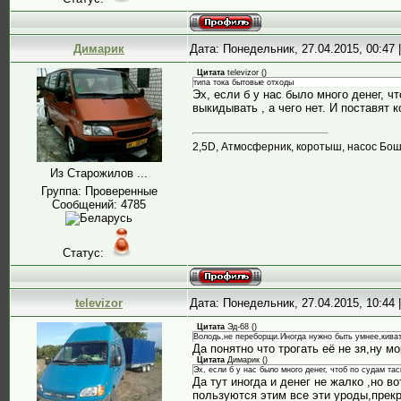
Димарик
Дата: Понедельник, 27.04.2015, 00:47
Цитата
televizor
(
)
типа тока бытовые отходы
Эх, если б у нас было много денег, 
выкидывать , а чего нет. И поставят 
2,5D, Атмосферник, коротыш, насос Бош, 
Из Старожилов ...
Группа: Проверенные
Сообщений:
4785
Статус:
televizor
Дата: Понедельник, 27.04.2015, 10:44
Цитата
Эд-68
(
)
Володь,не переборщи.Иногда нужно быть умнее,кивать
Да понятно что трогать её не зя,ну м
Цитата
Димарик
(
)
Эх, если б у нас было много денег, чтоб по судам та
Да тут иногда и денег не жалко ,но во
пользуются этим все эти уроды,прекр