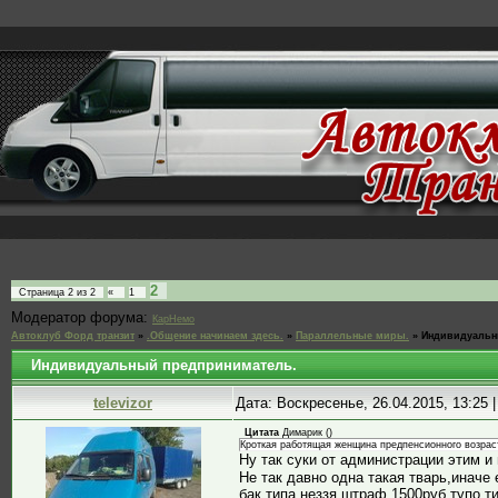
2
Страница
2
из
2
«
1
Модератор форума:
КарНемо
Автоклуб Форд транзит
»
.Общение начинаем здесь.
»
Параллельные миры.
»
Индивидуальн
Индивидуальный предприниматель.
televizor
Дата: Воскресенье, 26.04.2015, 13:25
Цитата
Димарик
(
)
Кроткая работящая женщина предпенсионного возраста.
Ну так суки от администрации этим и
Не так давно одна такая тварь,иначе
бак,типа неззя штраф 1500руб,тупо 