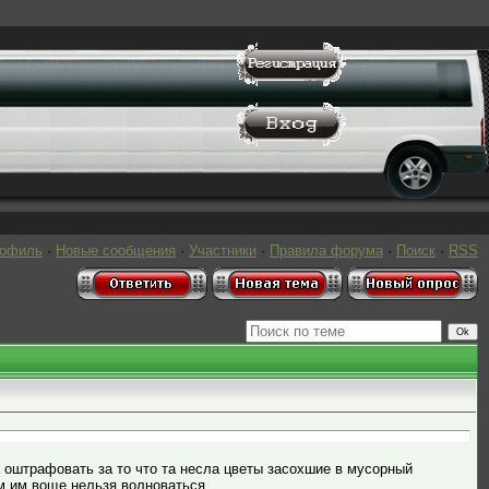
рофиль
·
Новые сообщения
·
Участники
·
Правила форума
·
Поиск
·
RSS
а оштрафовать за то что та несла цветы засохшие в мусорный
м им воще нельзя волноваться.