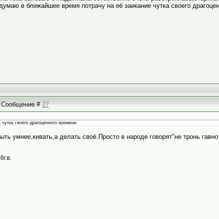
думаю в ближайшее время потрачу на её заикание чутка своего драгоце
 | Сообщение #
27
 чутка своего драгоценного времени.
ть умнее,кивать,а делать своё.Просто в народе говорят"не тронь гавно
8г.в.