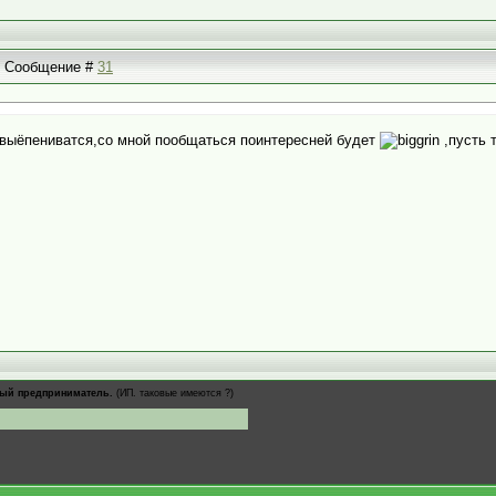
 | Сообщение #
31
и выёпениватся,со мной пообщаться поинтересней будет
,пусть 
ый предприниматель.
(ИП. таковые имеются ?)