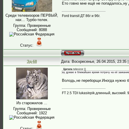
Ето говно мне ещё не попадалось,ну 
Среди телевизоров ПЕРВЫЙ,
Ford transit ДТ 86г и 96г.
нах... Турбо-телек.
Группа: Проверенные
Сообщений:
8088
Статус:
Эд-68
Дата: Воскресенье, 26.04.2015, 23:35
Цитата
televizor
(
)
ну думаю в ближайшее время потрачу на её заикание
Володь,не переборщи.Иногда нужно бы
FT 2.5 TDI lukas/epik.длинный, высокий. 9
Из старожилов ...
Группа: Проверенные
Сообщений:
1922
Статус: