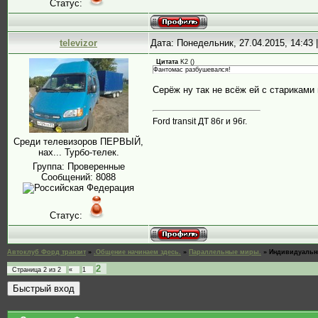
Статус:
televizor
Дата: Понедельник, 27.04.2015, 14:43
Цитата
K2
(
)
Фантомас разбушевался!
Серёж ну так не всёж ей с старикам
Ford transit ДТ 86г и 96г.
Среди телевизоров ПЕРВЫЙ,
нах... Турбо-телек.
Группа: Проверенные
Сообщений:
8088
Статус:
Автоклуб Форд транзит
»
.Общение начинаем здесь.
»
Параллельные миры.
»
Индивидуальн
2
Страница
2
из
2
«
1