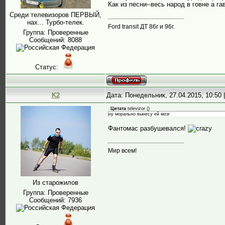
Как из песни--весь народ в говне а г
Среди телевизоров ПЕРВЫЙ,
нах... Турбо-телек.
Ford transit ДТ 86г и 96г.
Группа: Проверенные
Сообщений:
8088
Статус:
K2
Дата: Понедельник, 27.04.2015, 10:50
Цитата
televizor
(
)
ну морально вынесу ей мозг
Фантомас разбушевался!
Мир всем!
Из старожилов
Группа: Проверенные
Сообщений:
7936