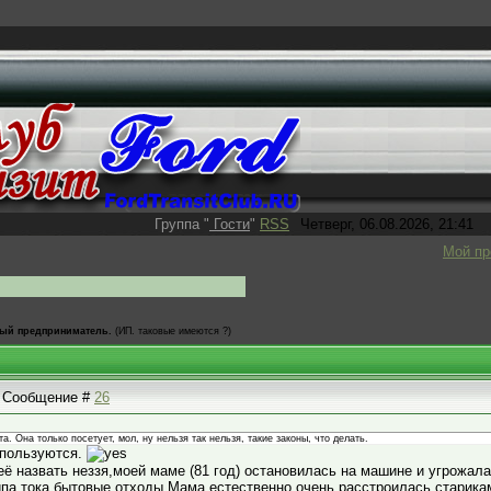
Группа
"
Гости
"
RSS
Четверг, 06.08.2026, 21:41
Мой п
ый предприниматель.
(ИП. таковые имеются ?)
 | Сообщение #
26
 Она только посетует, мол, ну нельзя так нельзя, такие законы, что делать.
 пользуются.
 её назвать неззя,моей маме (81 год) остановилась на машине и угрожал
типа тока бытовые отходы.Мама естественно очень расстроилась,старика