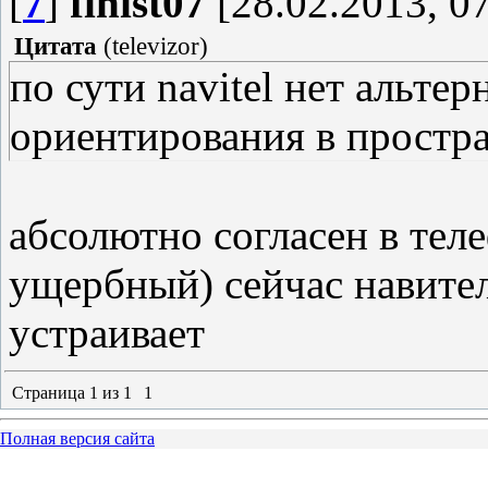
[
7
]
finist07
[28.02.2013, 07
Цитата
(
televizor
)
по сути navitel нет альте
ориентирования в простр
абсолютно согласен в тел
ущербный) сейчас навител
устраивает
Страница
1
из
1
1
Полная версия сайта