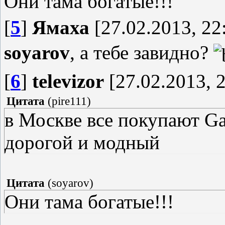
Они тама богатые!!!
[
5
]
Ямаха
[27.02.2013, 22
soyarov
, а тебе завидно?
[
6
]
televizor
[27.02.2013, 2
Цитата
(
pire111
)
в Москве все покупают Ga
дорогой и модный
Цитата
(
soyarov
)
Они тама богатые!!!