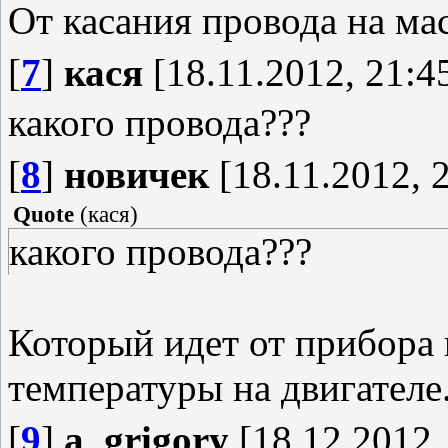
От касания провода на мас
[
7
]
кася
[18.11.2012, 21:4
какого провода???
[
8
]
новичек
[18.11.2012, 
Quote
(
кася
)
какого провода???
Который идет от прибора 
температуры на двигателе.
[
9
]
a_grigory
[18.12.2012,