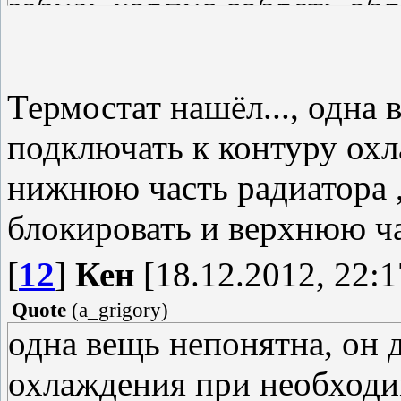
забудь корпус собрать обр
Термостат нашёл..., одна
подключать к контуру ох
нижнюю часть радиатора ,
блокировать и верхнюю ча
[
12
]
Кен
[18.12.2012, 22:1
Quote
(
a_grigory
)
одна вещь непонятна, он 
охлаждения при необход