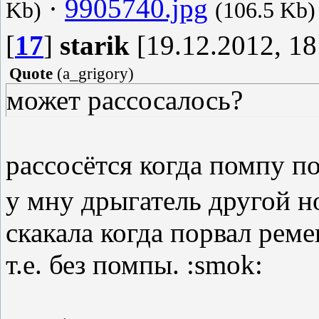
·
9905740.jpg
Kb)
(106.5 Kb)
[
17
]
starik
[19.12.2012, 18
Quote
(
a_grigory
)
может рассосалось?
рассосётся когда помпу 
у мну дрыгатель другой н
скакала когда порвал реме
т.е. без помпы. :smok: