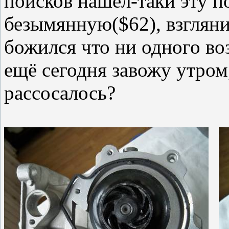
поисков нашёл-таки эту п
безымянную($62), взгляни
божился что ни одного воз
ещё сегодня завожу утром,
рассосалось?