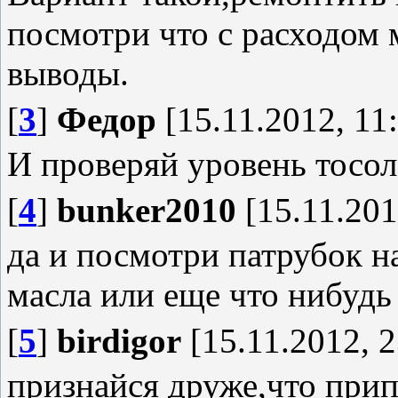
посмотри что с расходом м
выводы.
[
3
]
Федор
[15.11.2012, 11
И проверяй уровень тосол
[
4
]
bunker2010
[15.11.201
да и посмотри патрубок на
масла или еще что нибудь
[
5
]
birdigor
[15.11.2012, 2
признайся друже,что при