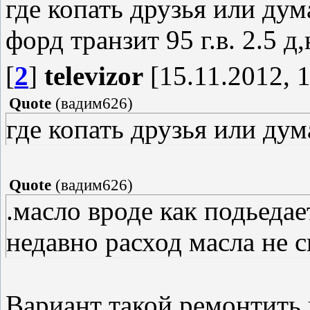
где копать друзья или дум
форд транзит 95 г.в. 2.5 д
[
2
]
televizor
[15.11.2012, 1
Quote
(
вадим626
)
где копать друзья или дум
Quote
(
вадим626
)
.масло вроде как подьедае
недавно расход масла не с
Вариант такой,ремонтить 