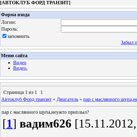
[
АВТОКЛУБ ФОРД ТРАНЗИТ
]
Форма входа
Логин:
Пароль:
запомнить
Забыл 
Меню сайта
Видео
Видео.
Страница
1
из
1
1
Автоклуб Форд транзит
»
Двигатель
»
пар с маслянного щупа,
пар с маслянного щупа,неужто приплыл?
[
1
]
вадим626
[15.11.2012,