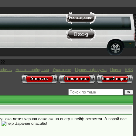
:22
рофиль
·
Новые сообщения
·
Участники
·
Правила форума
·
Поиск
·
RSS
глушака летит черная сажа аж на снегу шлейф остается. А порой все
Заранее спасибо!