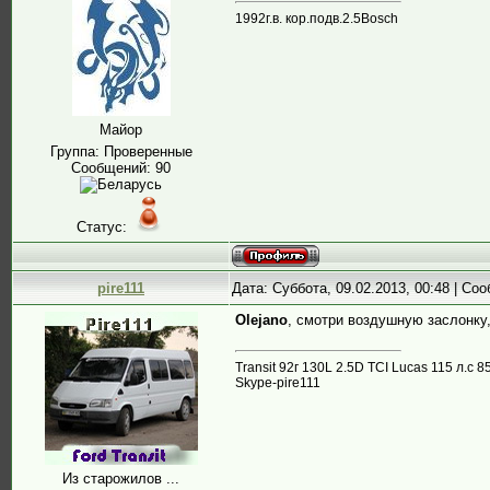
1992г.в. кор.подв.2.5Bosch
Майор
Группа: Проверенные
Сообщений:
90
Статус:
pire111
Дата: Суббота, 09.02.2013, 00:48 | С
Olejano
, смотри воздушную заслонку
Transit 92г 130L 2.5D TCI Lucas 115 л.
Skype-pire111
Из старожилов ...