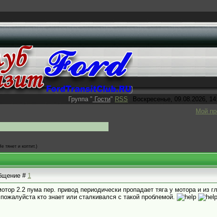
Группа
"
Гости
"
RSS
Воскресенье, 09.08.2026, 14
Мой п
Не тянет и коптит.)
общение #
1
мотор 2.2 пума пер. привод периодически пропадает тяга у мотора и из 
 пожалуйста кто знает или сталкивался с такой проблемой.