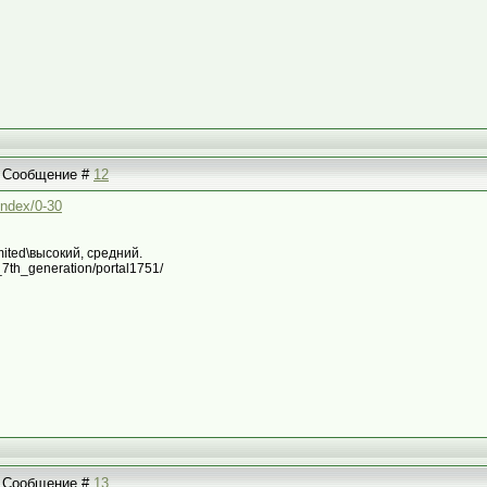
 | Сообщение #
12
/index/0-30
imited\высокий, средний.
it_7th_generation/portal1751/
 | Сообщение #
13