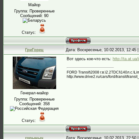
Майор
Группа: Проверенные
Сообщений:
90
Статус:
ГриГорец
Дата: Воскресенье, 10.02.2013, 12:45
Вот здесь кое-что есть:
http://ta.at.ua
FORD Transit\2008 г.в.\2.2TDCI\140л.с.\L
http://www.drive2.ru/cars/ford/transit/trans
Генерал-майор
Группа: Проверенные
Сообщений:
358
Статус:
горыныч
Дата: Воскресенье, 10.02.2013, 22:50