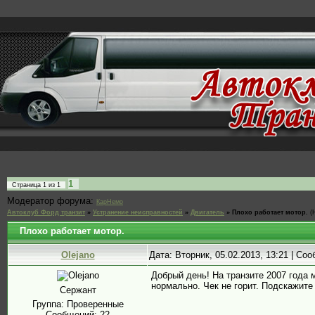
1
Страница
1
из
1
Модератор форума:
КарНемо
Автоклуб Форд транзит
»
Устранение неисправностей
»
Двигатель
»
Плохо работает мотор.
(
Плохо работает мотор.
Olejano
Дата: Вторник, 05.02.2013, 13:21 | Со
Добрый день! На транзите 2007 года 
нормально. Чек не горит. Подскажите
Сержант
Группа: Проверенные
Сообщений:
22