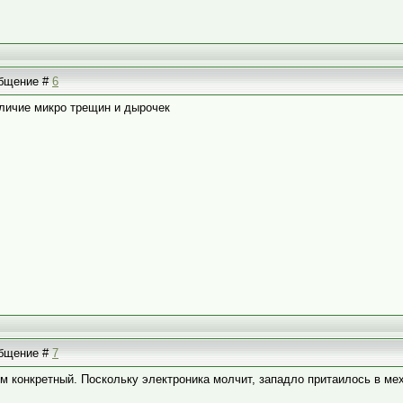
ообщение #
6
аличие микро трещин и дырочек
ообщение #
7
м конкретный. Поскольку электроника молчит, западло притаилось в мех