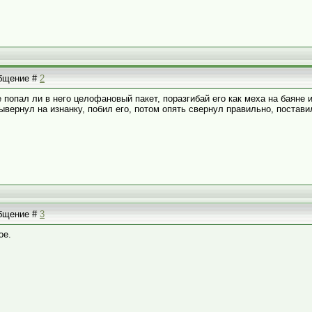
общение #
2
попал ли в него целофановый пакет, поразгибай его как меха на баяне и
Вывернул на изнанку, побил его, потом опять свернул правильно, постав
общение #
3
ое.