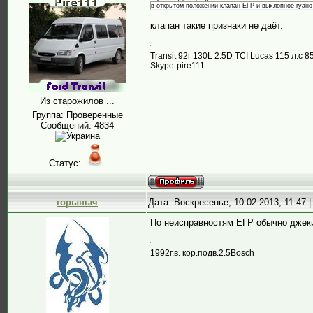
в открытом положении клапан ЕГР и выхлопное гуано 
клапан такие признаки не даёт.
Transit 92г 130L 2.5D TCI Lucas 115 л.
Skype-pire111
Из старожилов ...
Группа: Проверенные
Сообщений:
4834
Статус:
горыныч
Дата: Воскресенье, 10.02.2013, 11:47
По неисправностям ЕГР обычно джеки
1992г.в. кор.подв.2.5Bosch