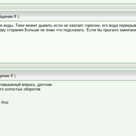
общение #
4
 воды. Тоже может дымить если не хватает горючки, его вода перекрыва
еру сгорания.Больше не знаю что подсказать. Если бы прыгало зажигание
бщение #
5
повышеный впрыск, датччик
го холостых оборотов
, бош