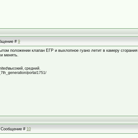
ообщение #
9
ытом положении клапан ЕГР и выхлопное гуано летит в камеру сгорания
ли менять.
imited\высокий, средний.
it_7th_generation/portal1751/
 | Сообщение #
10