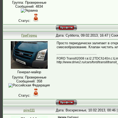
Группа: Проверенные
Сообщений:
4834
Статус:
ГриГорец
Дата: Суббота, 09.02.2013, 16:47 | С
Просто периодически залипает в откр
смесеобразование. Клапан чистить и
FORD Transit\2008 г.в.\2.2TDCI\140л.с.\L
http://www.drive2.ru/cars/ford/transit/trans
Генерал-майор
Группа: Проверенные
Сообщений:
358
Статус:
pire111
Дата: Воскресенье, 10.02.2013, 00:46
Цитата
(
ГриГорец
)