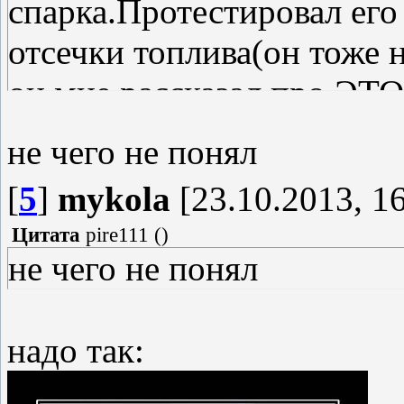
спарка.Протестировал его
отсечки топлива(он тоже н
он мне рассказал про ЭТО
доехал до СТО.там поржал
не чего не понял
30 сек,сняли этот трабл.П
[
5
]
mykola
[23.10.2013, 16
шутит.
Цитата
pire111
(
)
не чего не понял
надо так: