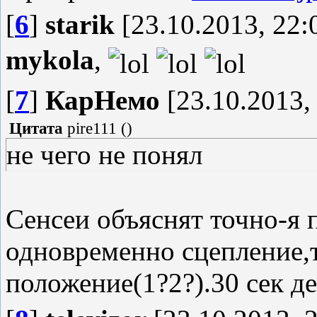
[
6
]
starik
[23.10.2013, 22:
mykola
,
[
7
]
КарНемо
[23.10.2013,
Цитата
pire111
(
)
не чего не понял
Сенсеи объяснят точно-я
одновременно сцепление,т
положение(1?2?).30 сек д