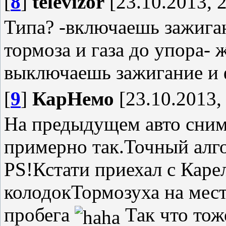
[
8
]
televizor
[23.10.2013, 2
Типа? -включаешь зажига
тормоза и газа до упора- 
выключаешь зажигание и 
[
9
]
КарНемо
[23.10.2013,
На предыдущем авто сним
примерно так.Точный алг
PS!Кстати приехал с Каре
колодокТормозуха на мес
пробега
Так что тоже