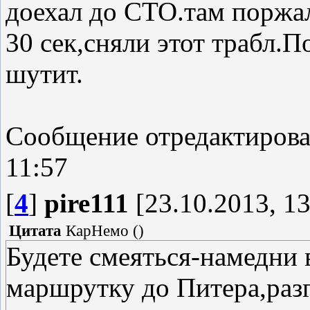
доехал до СТО.там поржал
30 сек,сняли этот трабл.П
шутит.
Сообщение отредактиров
11:57
[
4
]
pire111
[23.10.2013, 13
Цитата
КарНемо
(
)
Будете смеяться-намедни 
маршрутку до Питера,раз