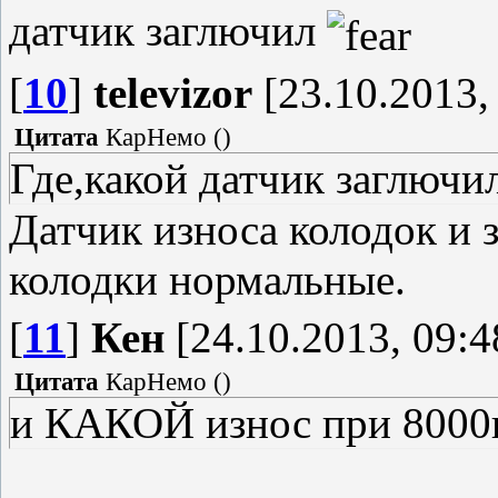
датчик заглючил
[
10
]
televizor
[23.10.2013,
Цитата
КарНемо
(
)
Где,какой датчик заглючи
Датчик износа колодок и 
колодки нормальные.
[
11
]
Кен
[24.10.2013, 09:4
Цитата
КарНемо
(
)
и КАКОЙ износ при 8000