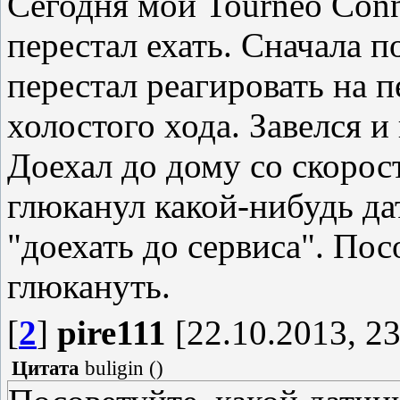
Сегодня мой Tourneo Conn
перестал ехать. Сначала по
перестал реагировать на п
холостого хода. Завелся и
Доехал до дому со скорост
глюканул какой-нибудь да
"доехать до сервиса". Пос
глюкануть.
[
2
]
pire111
[22.10.2013, 23
Цитата
buligin
(
)