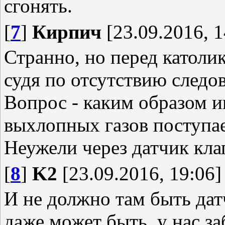
сгонять.
[
7
]
Кирпич
[23.09.2016, 1
Странно, но перед католик
судя по отсутствию следо
Вопрос - каким образом 
выхлопных газов поступае
Неужели через датчик кла
[
8
]
K2
[23.09.2016, 19:06]
И не должно там быть датч
даже может быть, у нас за