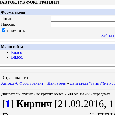
[
АВТОКЛУБ ФОРД ТРАНЗИТ
]
Форма входа
Логин:
Пароль:
запомнить
Забыл 
Меню сайта
Видео
Видео.
Страница
1
из
1
1
Автоклуб Форд транзит
»
Двигатель
»
Двигатель "тупит"(не кру
Двигатель "тупит"(не крутит более 2500 об. на 4и5 передачах)
[
1
]
Кирпич
[21.09.2016, 1