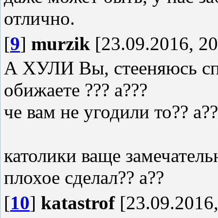
отлично.
[
9
]
murzik
[23.09.2016, 20
А ХУЛИ Вы, стееняюсь 
обижаете ??? а???
че вам не угодили то?? а??
католики ваще замечатель
плохое сделал?? а??
[
10
]
katastrof
[23.09.2016,