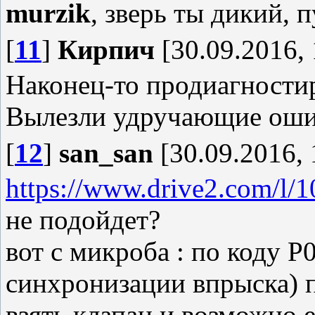
murzik
, зверь ты дикий, 
[
11
]
Кирпич
[30.09.2016, 
Наконец-то продиагности
Вылезли удручающие оши
[
12
]
san_san
[30.09.2016, 
https://www.drive2.com/l/
не подойдет?
вот с микроба : по коду Р
синхронизации впрыска) 
взять клапан и возможно 