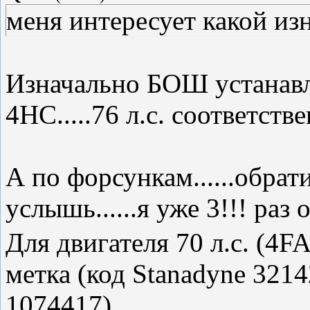
меня интересует какой и
Изначально БОШ устанавл
4HC.....76 л.с. соответств
А по форсункам......обрат
услышь......я уже 3!!! раз
Для двигателя 70 л.с. (4FA
метка (код Stanadyne 3214
1074417)