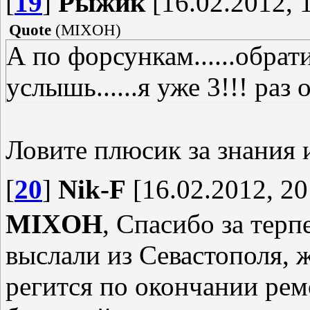
[
19
]
Рыжик
[16.02.2012, 
Quote
(
MIXOH
)
А по форсункам......обра
услышь......я уже 3!!! раз
Ловите плюсик за знания 
[
20
]
Nik-F
[16.02.2012, 20
MIXOH
, Спасибо за терп
выслали из Севастополя, ж
регится по окончании рем