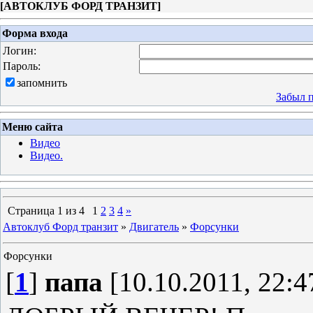
[
АВТОКЛУБ ФОРД ТРАНЗИТ
]
Форма входа
Логин:
Пароль:
запомнить
Забыл 
Меню сайта
Видео
Видео.
Страница
1
из
4
1
2
3
4
»
Автоклуб Форд транзит
»
Двигатель
»
Форсунки
Форсунки
[
1
]
папа
[10.10.2011, 22:4