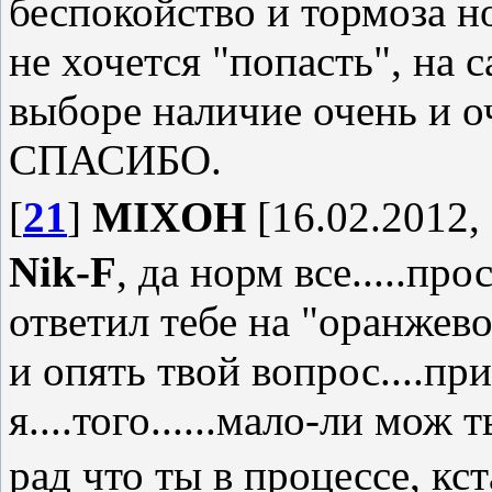
беспокойство и тормоза н
не хочется "попасть", на
выборе наличие очень и о
СПАСИБО.
[
21
]
MIXOH
[16.02.2012, 
Nik-F
, да норм все.....п
ответил тебе на "оранжево
и опять твой вопрос....пр
я....того......мало-ли мож
рад что ты в процессе, кст