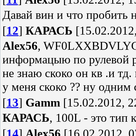
Давай вин и что пробить 
[
12
]
КАРАСЬ
[15.02.2012,
Alex56
, WF0LXXBDVLYC11
информацыю по рулевой ре
не знаю скоко он кв .и тд
у меня скоко ?? ну одним
[
13
]
Gamm
[15.02.2012, 2
КАРАСЬ
, 100L - это тип 
[
14
]
Alex56
[16.02.2012, 0