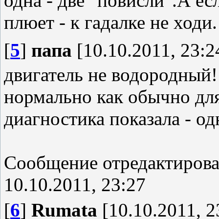
одна - две "повисли".А е
плюет - к гадалке не ходи
[
5
]
папа
[10.10.2011, 23:2
двигатель не водородный! 
нормально как обычно для
диагностика показала - од
Сообщение отредактиров
10.10.2011, 23:27
[
6
]
Rumata
[10.10.2011, 2