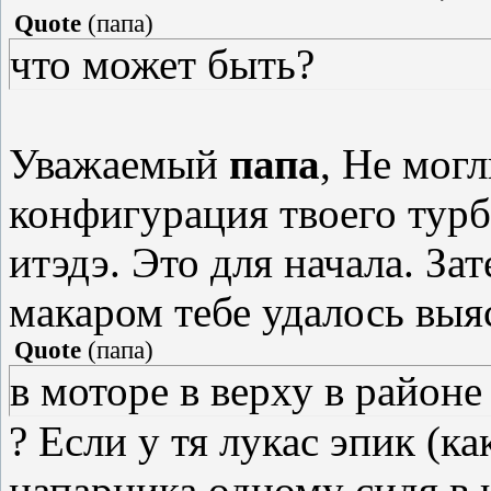
Quote
(
папа
)
что может быть?
Уважаемый
папа
, Не могл
конфигурация твоего турбо
итэдэ. Это для начала. За
макаром тебе удалось выя
Quote
(
папа
)
в моторе в верху в районе
? Если у тя лукас эпик (ка
напарника одному сидя в 