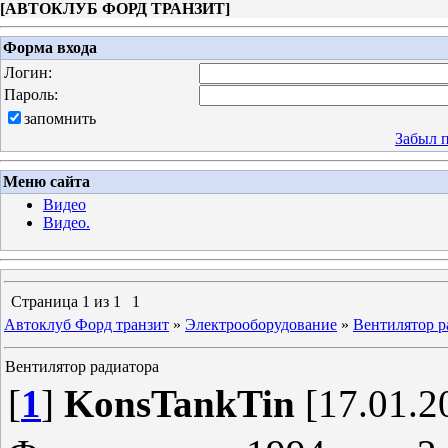
[
АВТОКЛУБ ФОРД ТРАНЗИТ
]
Форма входа
Логин:
Пароль:
запомнить
Забыл 
Меню сайта
Видео
Видео.
Страница
1
из
1
1
Автоклуб Форд транзит
»
Электрооборудование
»
Вентилятор р
Вентилятор радиатора
[
1
]
KonsTankTin
[17.01.2