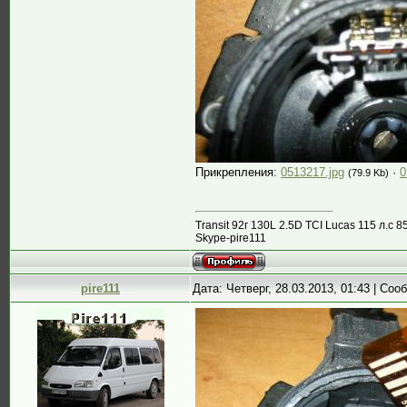
Прикрепления:
0513217.jpg
·
0
(79.9 Kb)
Transit 92г 130L 2.5D TCI Lucas 115 л.
Skype-pire111
pire111
Дата: Четверг, 28.03.2013, 01:43 | Со