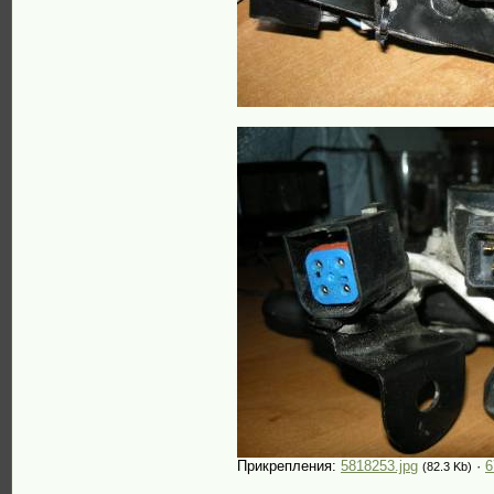
Прикрепления:
5818253.jpg
·
6
(82.3 Kb)