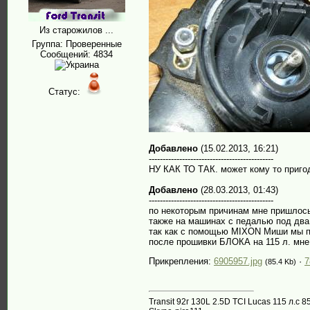
Из старожилов ...
Группа: Проверенные
Сообщений:
4834
Статус:
Добавлено
(15.02.2013, 16:21)
---------------------------------------------
НУ КАК ТО ТАК. может кому то приго
Добавлено
(28.03.2013, 01:43)
---------------------------------------------
по некоторым причинам мне пришлось 
также на машинах с педалью под два
так как с помощью MIXON Миши мы пр
после прошивки БЛОКА на 115 л. мне
Прикрепления:
6905957.jpg
·
7
(85.4 Kb)
Transit 92г 130L 2.5D TCI Lucas 115 л.