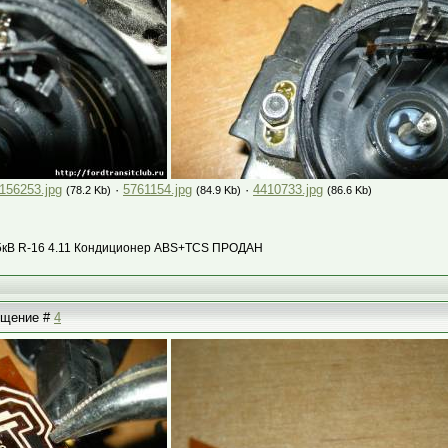
156253.jpg
·
5761154.jpg
·
4410733.jpg
(78.2 Kb)
(84.9 Kb)
(86.6 Kb)
с 85кВ R-16 4.11 Кондиционер ABS+TCS ПРОДАН
общение #
4