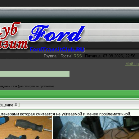
Группа
"
Гости
"
RSS
Пятница, 07.08.2026, 22:56
Мой п
педаль газа
(рассмотрим её проблемы)
ообщение #
1
штекерами которая считается не убиваемой и менее проблематичной.