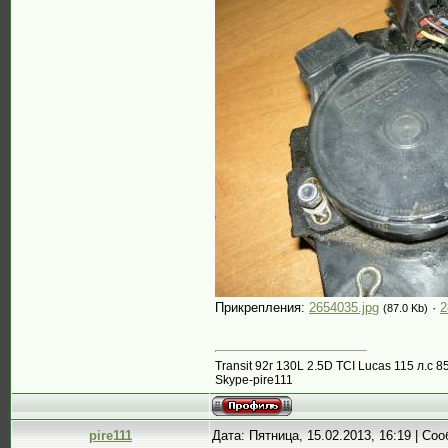
Прикрепления:
2654035.jpg
·
2
(87.0 Kb)
Transit 92г 130L 2.5D TCI Lucas 115 л.
Skype-pire111
pire111
Дата: Пятница, 15.02.2013, 16:19 | С