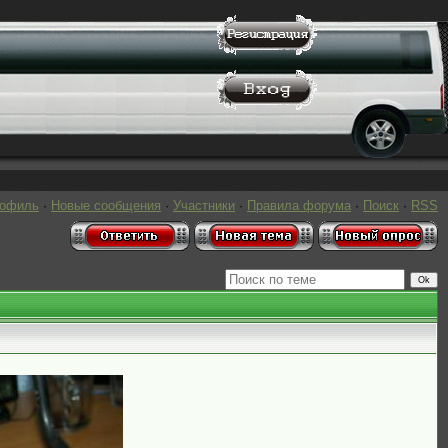
рофиль
·
Новые сообщения
·
Участники
·
Правила форума
·
Поиск
·
RSS