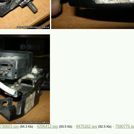
730603.jpg
·
4206412.jpg
·
9475162.jpg
·
7590775.j
(84.3 Kb)
(83.5 Kb)
(82.5 Kb)