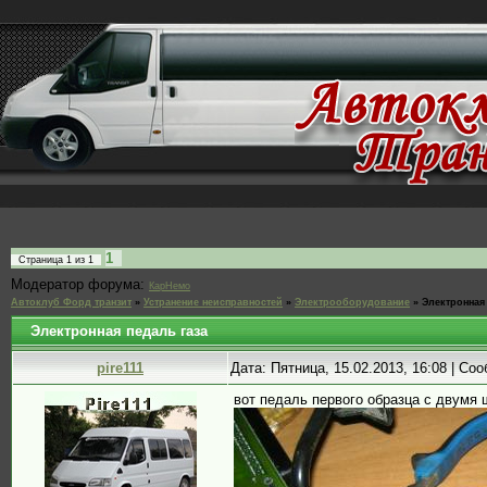
1
Страница
1
из
1
Модератор форума:
КарНемо
Автоклуб Форд транзит
»
Устранение неисправностей
»
Электрооборудование
»
Электронная 
Электронная педаль газа
pire111
Дата: Пятница, 15.02.2013, 16:08 | С
вот педаль первого образца с двумя 