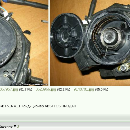
867957.jpg
·
3623966.jpg
·
9148781.jpg
(81.7 Kb)
(82.2 Kb)
(85.0 Kb)
с 85кВ R-16 4.11 Кондиционер ABS+TCS ПРОДАН
ообщение #
3