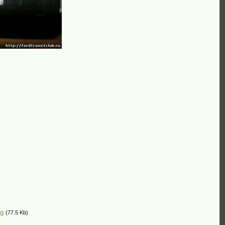
pg
(77.5 Kb)