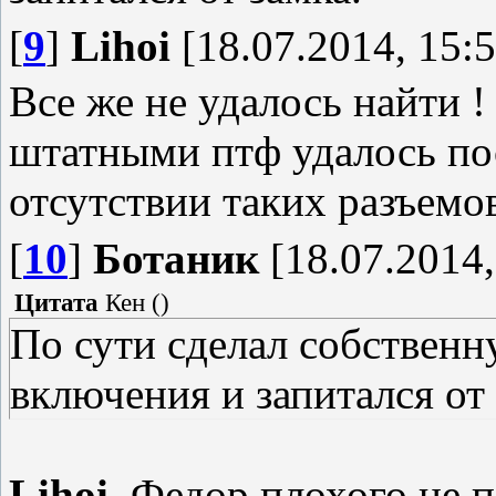
[
9
]
Lihoi
[18.07.2014, 15:5
Все же не удалось найти !
штатными птф удалось пос
отсутствии таких разъемов
[
10
]
Ботаник
[18.07.2014,
Цитата
Кен
(
)
По сути сделал собственн
включения и запитался от 
Lihoi
, Федор плохого не п