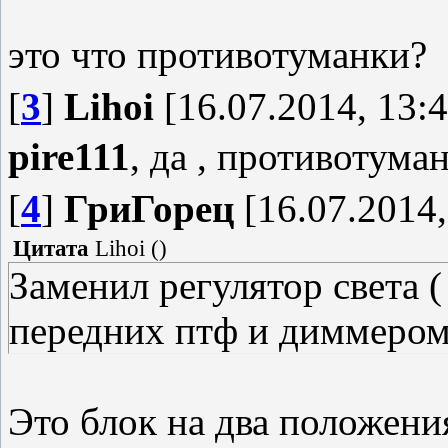
это что противотуманки?
[
3
]
Lihoi
[16.07.2014, 13:4
pire111
, да , противотум
[
4
]
ГриГорец
[16.07.2014,
Цитата
Lihoi
(
)
Заменил регулятор света 
передних птф и диммером
Это блок на два положения