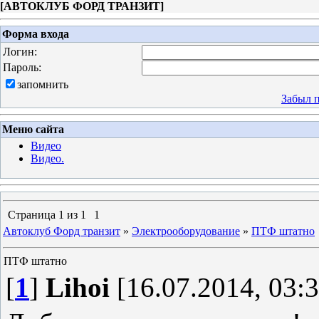
[
АВТОКЛУБ ФОРД ТРАНЗИТ
]
Форма входа
Логин:
Пароль:
запомнить
Забыл 
Меню сайта
Видео
Видео.
Страница
1
из
1
1
Автоклуб Форд транзит
»
Электрооборудование
»
ПТФ штатно
ПТФ штатно
[
1
]
Lihoi
[16.07.2014, 03:3