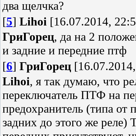
два щелчка?
[
5
]
Lihoi
[16.07.2014, 22:5
ГриГорец
, да на 2 полож
и задние и передние птф
[
6
]
ГриГорец
[16.07.2014,
Lihoi
, я так думаю, что р
переключатель ПТФ на пер
предохранитель (типа от п
задних до этого же реле)
передних присутствуют, 