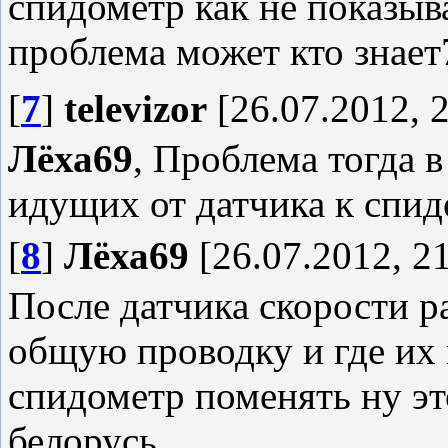
спидометр как не показыв
проблема может кто знае
[
7
]
televizor
[26.07.2012, 2
Лёха69
, Проблема тогда 
идущих от датчика к спид
[
8
]
Лёха69
[26.07.2012, 21
После датчика скорости р
общую проводку и где их 
спидометр поменять ну э
белорусь