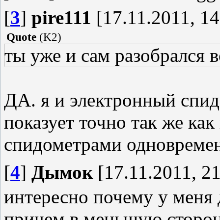
[
3
]
pire111
[17.11.2011, 14
Quote
(
K2
)
ты уже и сам разобрался в
ДА. я и электронный спид
показует точно так же как
спидометрами одновреме
[
4
]
Дымок
[17.11.2011, 21
интересно почему у меня д
причем в меньшую сторону,