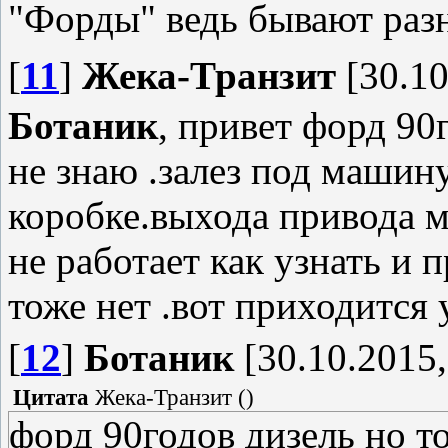
"Форды" ведь бывают разн
[
11
]
Жека-Транзит
[30.10
Ботаник
, привет форд 90
не знаю .залез под машин
коробке.выхода привода м
не работает как узнать и 
тоже нет .вот приходится 
[
12
]
Ботаник
[30.10.2015,
Цитата
Жека-Транзит
(
)
форд 90годов дизель но т