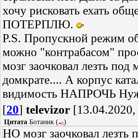
хочу рисковать ехать общ
ПОТЕРПЛЮ.
P.S. Пропускной режим обя
можно "контрабасом" про
мозг заочковал лезть под
домкрате.... А корпус кат
видимость НАПРОЧЬ Нужн
[
20
]
televizor
[13.04.2020,
Цитата
Ботаник
(
)
НО мозг заочковал лезть 