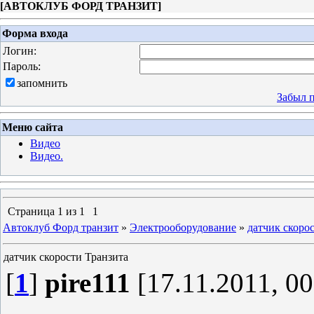
[
АВТОКЛУБ ФОРД ТРАНЗИТ
]
Форма входа
Логин:
Пароль:
запомнить
Забыл 
Меню сайта
Видео
Видео.
Страница
1
из
1
1
Автоклуб Форд транзит
»
Электрооборудование
»
датчик скоро
датчик скорости Транзита
[
1
]
pire111
[17.11.2011, 00