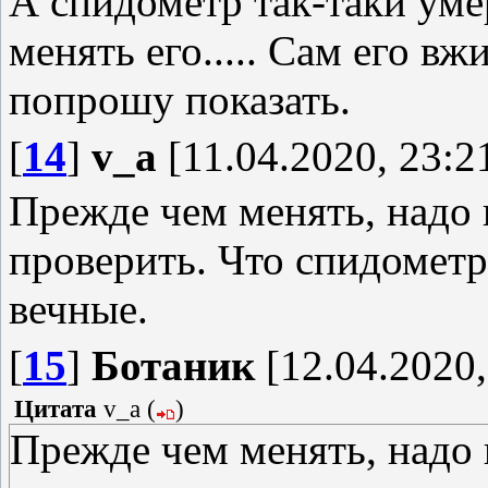
А спидометр так-таки умер
менять его..... Сам его вж
попрошу показать.
[
14
]
v_a
[11.04.2020, 23:2
Прежде чем менять, надо 
проверить. Что спидометр,
вечные.
[
15
]
Ботаник
[12.04.2020,
Цитата
v_a
(
)
Прежде чем менять, надо 