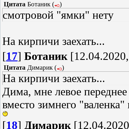
Цитата
Ботаник
(
)
смотровой "ямки" нету
На кирпичи заехать...
[
17
]
Ботаник
[12.04.2020,
Цитата
Димарик
(
)
На кирпичи заехать...
Дима, мне левое передне
вместо зимнего "валенка"
[
18
]
Димарик
[12.04.2020