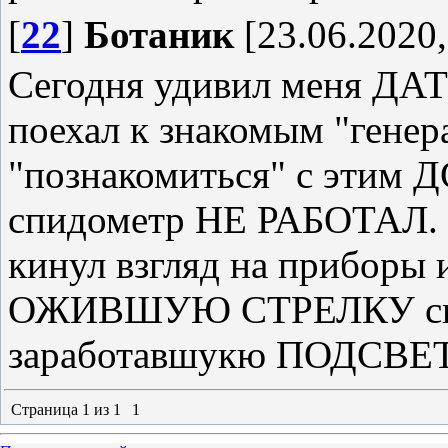
[
22
]
Ботаник
[23.06.2020,
Сегодня удивил меня ДА
поехал к знакомым "генер
"познакомиться" с этим Д
спидометр НЕ РАБОТАЛ. А
кинул взгляд на приборы 
ОЖИВШУЮ СТРЕЛКУ спид
заработавшукю ПОДСВЕ
Страница
1
из
1
1