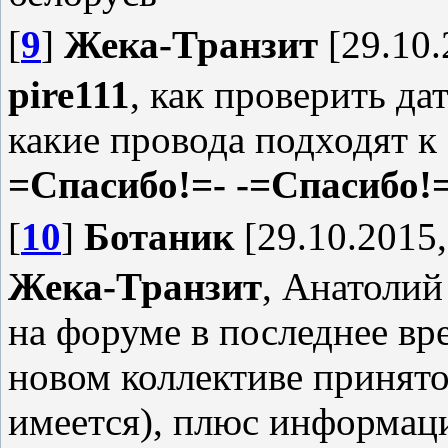
[
9
]
Жека-Транзит
[29.10.
pire111
, как проверить да
какие провода подходят к
=Спасибо!=-
-=Спасибо!=
[
10
]
Ботаник
[29.10.2015,
Жека-Транзит
, Анатолий 
на форуме в последнее вр
новом коллективе принято
имеется), плюс информаци