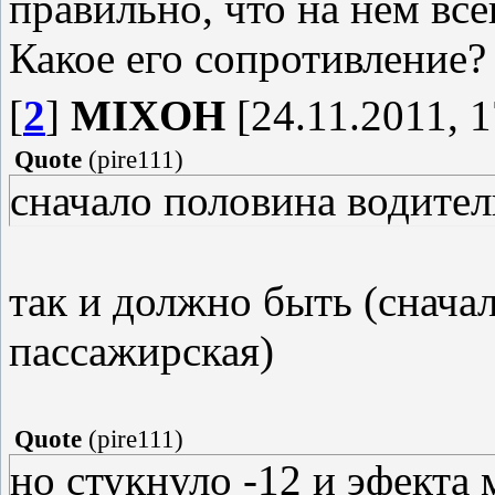
правильно, что на нём все
Какое его сопротивление?
[
2
]
MIXOH
[24.11.2011, 1
Quote
(
pire111
)
сначало половина водител
так и должно быть (сначал
пассажирская)
Quote
(
pire111
)
но стукнуло -12 и эфекта 