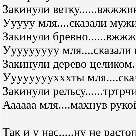
Закинули ветку......вжжжи
Ууууу мля....сказали муж
Закинули бревно......вжжж
Ууууууууу мля....сказали
Закинули дерево целиком..
Уууууууухххты мля....ск
Закинули рельсу......тртр
Аааааа мля....махнув рук
Так и у нас.....ну не рас