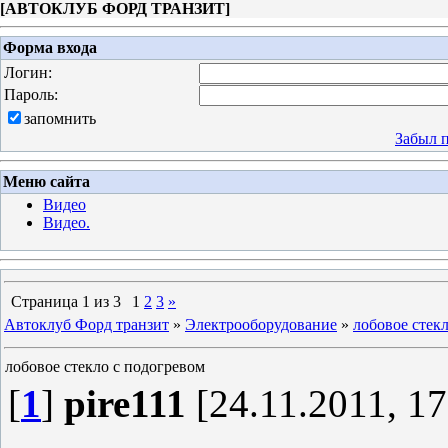
[
АВТОКЛУБ ФОРД ТРАНЗИТ
]
Форма входа
Логин:
Пароль:
запомнить
Забыл 
Меню сайта
Видео
Видео.
Страница
1
из
3
1
2
3
»
Автоклуб Форд транзит
»
Электрооборудование
»
лобовое стек
лобовое стекло с подогревом
[
1
]
pire111
[24.11.2011, 17