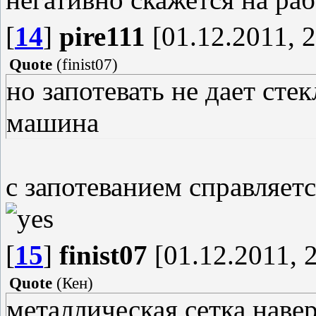
[
14
]
pire111
[01.12.2011, 2
Quote
(
finist07
)
но запотевать не дает стек
машина
с запотеванием справляетс
[
15
]
finist07
[01.12.2011, 
Quote
(
Кен
)
металлическая сетка наве