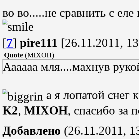
во во.....не сравнить с е
[
7
]
pire111
[26.11.2011, 13
Quote
(
MIXOH
)
Аааааа мля....махнув рук
а я лопатой снег 
K2
,
MIXOH
, спасибо за
Добавлено
(26.11.2011, 1