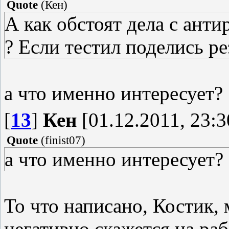
Quote
(
Кен
)
А как обстоят дела с ант
? Если тестил поделись ре
а что именно интересует?
[
13
]
Кен
[01.12.2011, 23:3
Quote
(
finist07
)
а что именно интересует?
То что написано, Костик, 
негативно скажется на раб