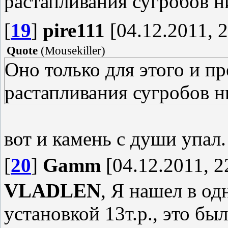
растапливания сугробов н
[
19
]
pire111
[04.12.2011, 2
Quote
(
Mousekiller
)
Оно только для этого и п
растапливания сугробов н
вот и камень с души упал.
[
20
]
Gamm
[04.12.2011, 2
VLADLEN
, Я нашел в од
установкой 13т.р., это бы