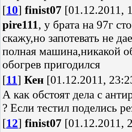
[
10
]
finist07
[01.12.2011, 
pire111
, у брата на 97г ст
скажу,но запотевать не дае
полная машина,никакой об
обогрев пригодился
[
11
]
Кен
[01.12.2011, 23:2
А как обстоят дела с ант
? Если тестил поделись ре
[
12
]
finist07
[01.12.2011, 