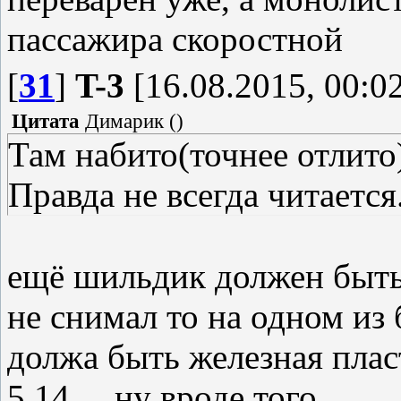
пассажира скоростной
[
31
]
T-3
[16.08.2015, 00:0
Цитата
Димарик
(
)
Там набито(точнее отлито
Правда не всегда читается
ещё шильдик должен быть 
не снимал то на одном из 
должа быть железная пласт
5.14 ... ну вроде того