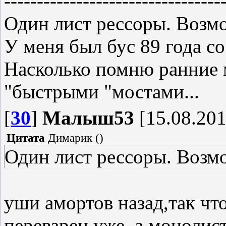
---------------------------------
Один лист рессоры. Возмо
У меня был бус 89 года со
Насколько помню ранние 
"быстрыми "мостами...
[
30
]
Малыш53
[15.08.201
Цитата
Димарик
(
)
Один лист рессоры. Возмо
уши амортов назад,так чт
переварен уже, а монолист