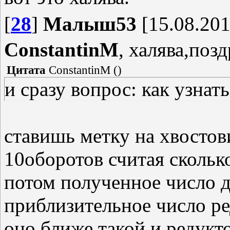
[
28
]
Малыш53
[15.08.201
ConstantinM
, халява,поз
Цитата
ConstantinM
(
)
и сразу вопрос: как узнат
ставишь метку на хвостов
10оборотов считая скольк
потом полученное число 
приблизительное число ре
оно ближе такой и редукт