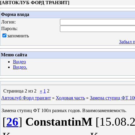
[
АВТОКЛУБ ФОРД ТРАНЗИТ
]
Форма входа
Логин:
Пароль:
запомнить
Забыл 
Меню сайта
Видео
Видео.
Страница
2
из
2
«
1
2
Автоклуб Форд транзит
»
Ходовая часть
»
Замена ступиц ФТ 10
Замена ступиц ФТ 100л разных годов. Взаимозаменяемость.
[
26
]
ConstantinM
[15.08.2