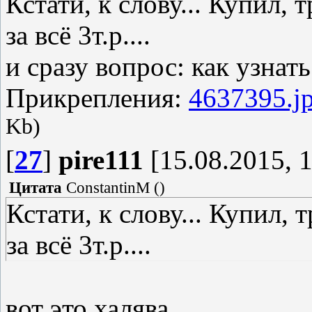
Кстати, к слову... Купил,
за всё 3т.р....
и сразу вопрос: как узнат
Прикрепления:
4637395.j
Kb)
[
27
]
pire111
[15.08.2015, 1
Цитата
ConstantinM
(
)
Кстати, к слову... Купил,
за всё 3т.р....
вот это халява.