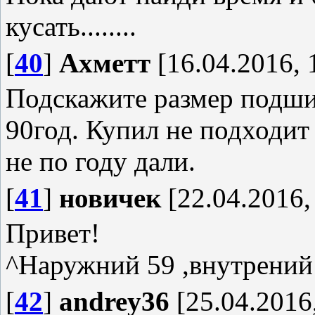
кусать........
[
40
]
Ахметт
[16.04.2016, 
Подскажите размер подши
90год. Купил не подходит
не по году дали.
[
41
]
новичек
[22.04.2016,
Привет!
^Наружний 59 ,внутрений
[
42
]
andrey36
[25.04.2016,