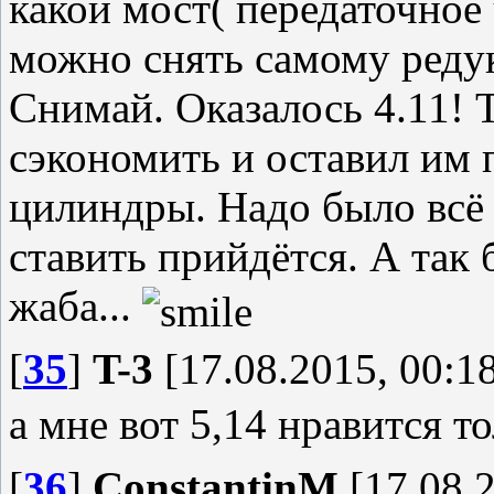
какой мост( передаточное 
можно снять самому редукт
Снимай. Оказалось 4.11! Т
сэкономить и оставил им 
цилиндры. Надо было всё 
ставить прийдётся. А так 
жаба...
[
35
]
T-3
[17.08.2015, 00:1
а мне вот 5,14 нравится т
[
36
]
ConstantinM
[17.08.2