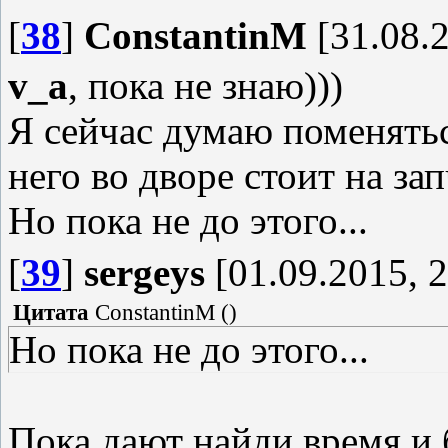
[
38
]
ConstantinM
[31.08.2
v_a
, пока не знаю)))
Я сейчас думаю поменятьс
него во дворе стоит на зап
Но пока не до этого...
[
39
]
sergeys
[01.09.2015, 2
Цитата
ConstantinM
(
)
Но пока не до этого...
Пока дают найди время и 