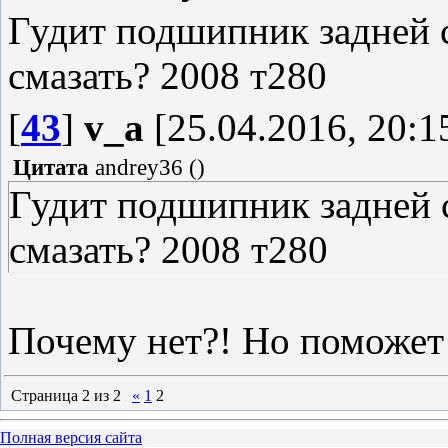
Гудит подшипник задней 
смазать? 2008 т280
[
43
]
v_a
[25.04.2016, 20:1
Цитата
andrey36
(
)
Гудит подшипник задней 
смазать? 2008 т280
Почему нет?! Но поможет 
Страница
2
из
2
«
1
2
Полная версия сайта