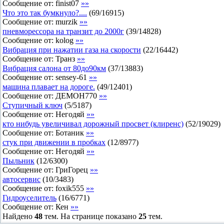
Сообщение от:
finist07
»»
Что это так бумкнуло?....
(
69
/
16915
)
Сообщение от:
murzik
»»
пневморессора на транзит до 2000г
(
39
/
14828
)
Сообщение от:
kolog
»»
Вибрация при нажатии газа на скорости
(
22
/
16442
)
Сообщение от:
Транз
»»
Вибрация салона от 80до90км
(
37
/
13883
)
Сообщение от:
sensey-61
»»
машина плавает на дороге.
(
49
/
12401
)
Сообщение от:
ДЕМОН770
»»
Ступичный ключ
(
5
/
5187
)
Сообщение от:
Негодяй
»»
кто нибудь увеличивал дорожный просвет (клиренс)
(
52
/
19029
)
Сообщение от:
Ботаник
»»
стук при движении в пробках
(
12
/
8977
)
Сообщение от:
Негодяй
»»
Пыльник
(
12
/
6300
)
Сообщение от:
ГриГорец
»»
автосервис
(
10
/
3483
)
Сообщение от:
foxik555
»»
Гидроуселитель
(
16
/
6771
)
Сообщение от:
Кен
»»
Найдено
48
тем. На странице показано
25
тем.