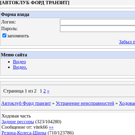
[
АВТОКЛУБ ФОРД ТРАНЗИТ
]
Форма входа
Логин:
Пароль:
запомнить
Забыл 
Меню сайта
Видео
Видео.
Страница
1
из
2
1
2
»
Автоклуб Форд транзит
»
Устранение неисправностей
»
Ходовая
Ходовая часть
Задние рессоры
(
323
/
104280
)
Сообщение от:
vitek66
»»
Резина-Колеса-Шины
(
710
/
123786
)