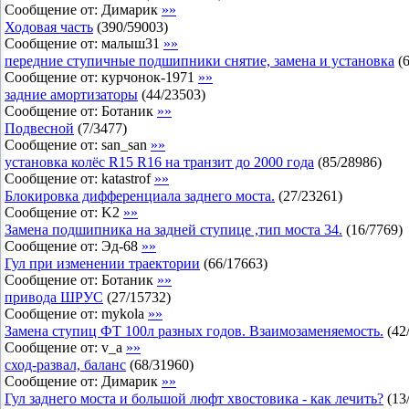
Сообщение от:
Димарик
»»
Ходовая часть
(
390
/
59003
)
Сообщение от:
малыш31
»»
передние ступичные подшипники снятие, замена и установка
(
Сообщение от:
курчонок-1971
»»
задние амортизаторы
(
44
/
23503
)
Сообщение от:
Ботаник
»»
Подвесной
(
7
/
3477
)
Сообщение от:
san_san
»»
установка колёс R15 R16 на транзит до 2000 года
(
85
/
28986
)
Сообщение от:
katastrof
»»
Блокировка дифференциала заднего моста.
(
27
/
23261
)
Сообщение от:
K2
»»
Замена подшипника на задней ступице ,тип моста 34.
(
16
/
7769
)
Сообщение от:
Эд-68
»»
Гул при изменении траектории
(
66
/
17663
)
Сообщение от:
Ботаник
»»
привода ШРУС
(
27
/
15732
)
Сообщение от:
mykola
»»
Замена ступиц ФТ 100л разных годов. Взаимозаменяемость.
(
42
Сообщение от:
v_a
»»
сход-развал, баланс
(
68
/
31960
)
Сообщение от:
Димарик
»»
Гул заднего моста и большой люфт хвостовика - как лечить?
(
13