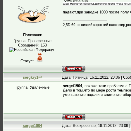
Quote
(
sergkry1@
)
а как меняются обороты двигателя после пуска по ме
падают,при заводке 1000 после полу 
2,5D 69л.с.низкий,короткий пассажир,ро
Полковник
Группа: Проверенные
Сообщений:
153
Статус:
sergkry1@
Дата: Пятница, 16.11.2012, 23:06 | Со
sergei1904
, похоже,таки проблема с 
Группа: Удаленные
Дело в том,что по мере роста темпер
уменьшению подачи и снижению обор
sergei1904
Дата: Воскресенье, 18.11.2012, 23:09