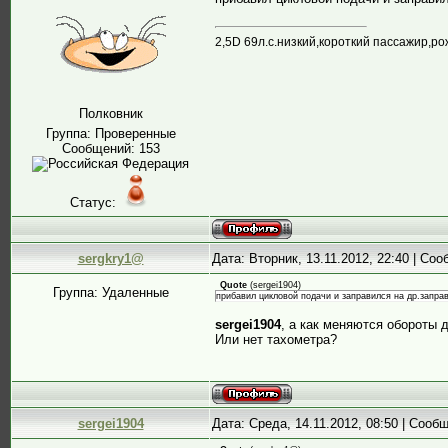
2,5D 69л.с.низкий,короткий пассажир,ро
Полковник
Группа: Проверенные
Сообщений:
153
Статус:
sergkry1@
Дата: Вторник, 13.11.2012, 22:40 | Со
Quote
(
sergei1904
)
Группа: Удаленные
прибавил цикловой подачи и заправился на др.заправ
sergei1904
, а как меняются обороты 
Или нет тахометра?
sergei1904
Дата: Среда, 14.11.2012, 08:50 | Соо