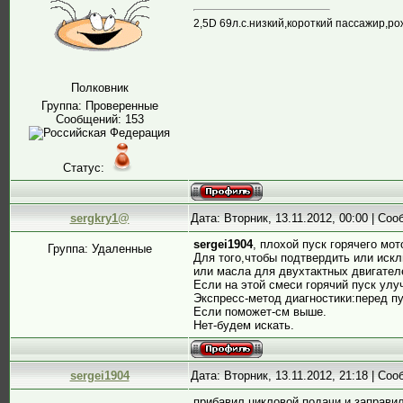
2,5D 69л.с.низкий,короткий пассажир,ро
Полковник
Группа: Проверенные
Сообщений:
153
Статус:
sergkry1@
Дата: Вторник, 13.11.2012, 00:00 | Со
sergei1904
, плохой пуск горячего мо
Группа: Удаленные
Для того,чтобы подтвердить или иск
или масла для двухтактных двигател
Если на этой смеси горячий пуск улу
Экспресс-метод диагностики:перед п
Если поможет-см выше.
Нет-будем искать.
sergei1904
Дата: Вторник, 13.11.2012, 21:18 | Со
прибавил цикловой подачи и заправил