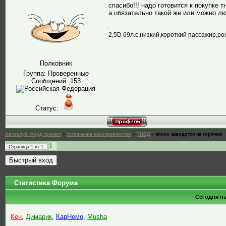
спасибо!!! надо готовится к покупке т
а обязательно такой же или можно л
2,5D 69л.с.низкий,короткий пассажир,ро
Полковник
Группа: Проверенные
Сообщений:
153
Статус:
Автоклуб Форд транзит
»
Устранение неисправностей
»
ТНВД
»
плохо заводится на горячею
1
Страница
1
из
1
Статистика Форума
Сегодня н
Кен
,
Димарик
,
КарНемо
,
Musha