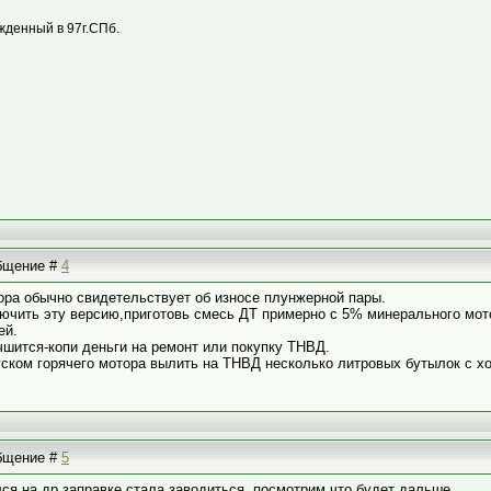
жденный в 97г.СПб.
общение #
4
тора обычно свидетельствует об износе плунжерной пары.
лючить эту версию,приготовь смесь ДТ примерно с 5% минерального мот
ей.
чшится-копи деньги на ремонт или покупку ТНВД.
уском горячего мотора вылить на ТНВД несколько литровых бутылок с хо
общение #
5
ся на др.заправке,стала заводиться ,посмотрим что будет дальше