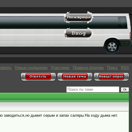
рофиль
·
Новые сообщения
·
Участники
·
Правила форума
·
Поиск
·
RSS
шо заводиться,но дымит серым и запах саляры.На ходу дыма нет.