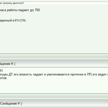
ре прогрева двигателя?
часа работы падают до 750
жденный в 97г.СПб.
общение #
8
ПП.
атуры ДТ его вязкость падает и увеличиваются протечки в ПП,это ведет 
отов.
 | Сообщение #
9