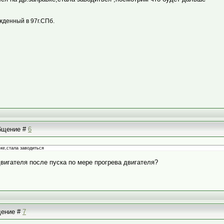
жденный в 97г.СПб.
общение #
6
ке,стала заводиться
двигателя после пуска по мере прогрева двигателя?
бщение #
7