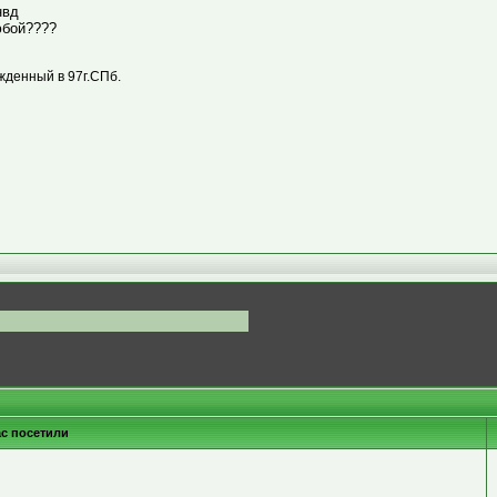
нвд
юбой????
жденный в 97г.СПб.
ас посетили