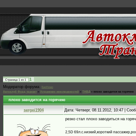
1
Страница
1
из
1
Модератор форума:
КарНемо
Автоклуб Форд транзит
»
Устранение неисправностей
»
ТНВД
»
плохо заводится на горячею
плохо заводится на горячею
sergei1904
Дата: Четверг, 08.11.2012, 10:47 | Со
резко стал плохо заводиться на горя
2,5D 69л.с.низкий,короткий пассажир,ро