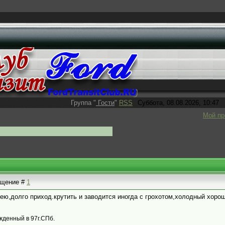
Группа
"
Гости
"
RSS
Суббота, 08.08.2026, 10:47
Мой п
общение #
1
чею,долго приход.крутить и заводится иногда с грохотом,холодный хоро
жденный в 97г.СПб.