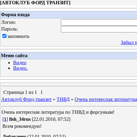
[
АВТОКЛУБ ФОРД ТРАНЗИТ
]
Форма входа
Логин:
Пароль:
запомнить
Забыл 
Меню сайта
Видео
Видео.
Страница
1
из
1
1
Автоклуб Форд транзит
»
ТНВД
»
Очень интересная литератур
Очень интересная литература по ТНВД и форсункам!
[
1
]
fish_34rus
[22.01.2010, 07:52]
Всем рекомендую!
Добавлено
(22.01.2010, 07:52)