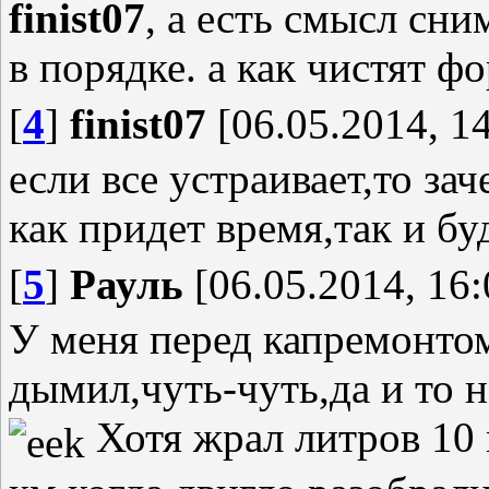
finist07
, а есть смысл сни
в порядке. а как чистят ф
[
4
]
finist07
[06.05.2014, 14
если все устраивает,то за
как придет время,так и б
[
5
]
Рауль
[06.05.2014, 16:
У меня перед капремонтом
дымил,чуть-чуть,да и то
Хотя жрал литров 10 