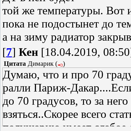
той же температуры. Вот 
пока не подостынет до те
а на зиму радиатор закры
[
7
]
Кен
[18.04.2019, 08:50
Цитата
Димарик
(
)
Думаю, что и про 70 граду
ралли Париж-Дакар....Если
до 70 градусов, то за нег
взяться..Скорее всего ста
полушарию имеет слабое о