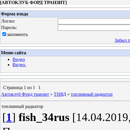
[
АВТОКЛУБ ФОРД ТРАНЗИТ
]
Форма входа
Логин:
Пароль:
запомнить
Забыл 
Меню сайта
Видео
Видео.
Страница
1
из
1
1
Автоклуб Форд транзит
»
ТНВД
»
топливный радиатор
топливный радиатор
[
1
]
fish_34rus
[14.04.2019,