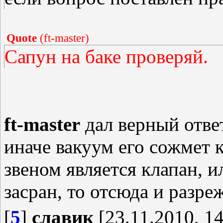
Quote
(
ft-master
)
Сапун на баке проверяй.
ft-master
дал верный ответ
иначе вакуум его сожмет 
звеном является клапан, и
засран, то отсюда и разре
[
5
]
славик
[23.11.2010, 14