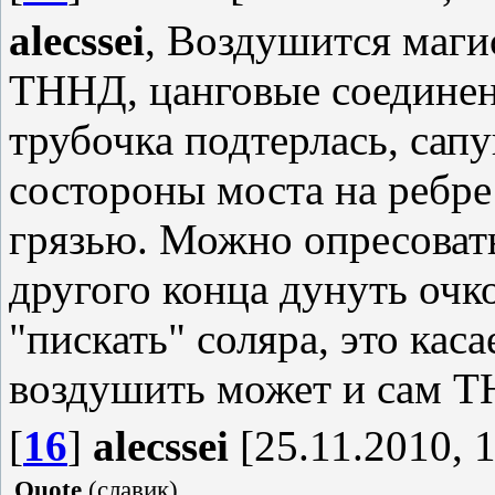
alecssei
, Воздушится маги
ТННД, цанговые соединени
трубочка подтерлась, сапу
состороны моста на ребре 
грязью. Можно опресовать
другого конца дунуть очков
"пискать" соляра, это кас
воздушить может и сам Т
[
16
]
alecssei
[25.11.2010, 1
Quote
(
славик
)