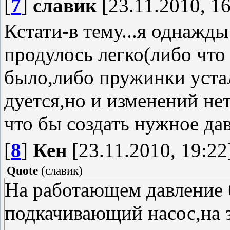
[
7
]
славик
[23.11.2010, 16
Кстати-в тему...я однажд
продулось легко(либо что
было,либо пружинки устал
дуется,но и изменений не
что бы создать нужное дав
[
8
]
Кен
[23.11.2010, 19:22
Quote
(
славик
)
На работающем давление б
подкачивающий насос,на 