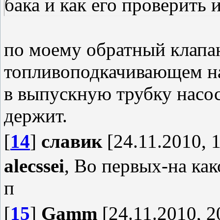
бака и как его проверить 
по моему обратный клапан
топливоподкачивающем нас
в выпускную трубку насоса
держит.
[
14
]
славик
[24.11.2010, 
alecssei
, Во первых-на как
п
[
15
]
Gamm
[24.11.2010, 2