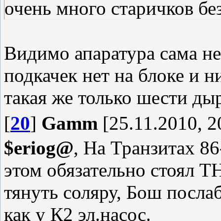
очень много старичков без
Видимо апаратура сама не
подкачек нет на блоке и ни
такая же только шести ды
[
20
]
Gamm
[25.11.2010, 2
$eriog@
, На Транзитах 8
этом обязательно стоял Т
тянуть соляру, Бош посла
как у К2 эл.насос.