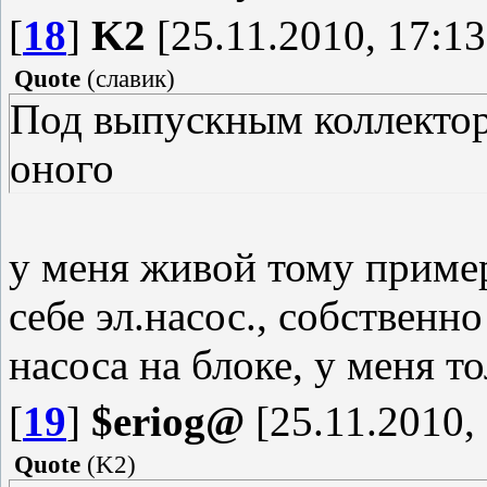
[
18
]
K2
[25.11.2010, 17:13
Quote
(
славик
)
Под выпускным коллектор
оного
у меня живой тому пример
себе эл.насос., собственн
насоса на блоке, у меня т
[
19
]
$eriog@
[25.11.2010,
Quote
(
K2
)