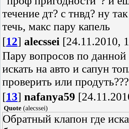
"проф пригодности"? и ещ
течение дт? с тнвд? ну та
течь, макс пару капель
[
12
]
alecssei
[24.11.2010, 1
Пару вопросов по данной 
искать на авто и сапун топ
проверить или продуть??? 
[
13
]
nafanya59
[24.11.201
Quote
(
alecssei
)
Обратный клапон где иска