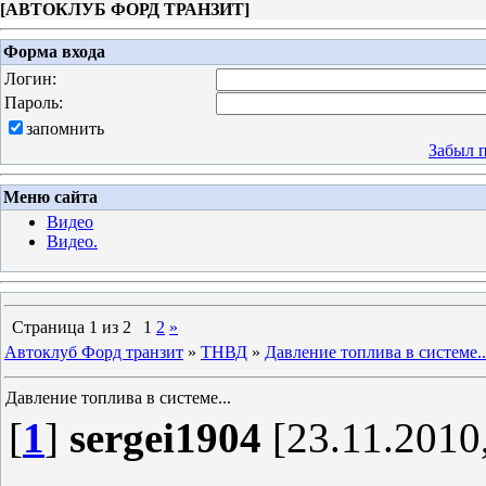
[
АВТОКЛУБ ФОРД ТРАНЗИТ
]
Форма входа
Логин:
Пароль:
запомнить
Забыл 
Меню сайта
Видео
Видео.
Страница
1
из
2
1
2
»
Автоклуб Форд транзит
»
ТНВД
»
Давление топлива в системе..
Давление топлива в системе...
[
1
]
sergei1904
[23.11.2010,