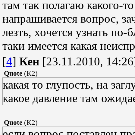
там так полагаю какого-то
напрашивается вопрос, за
лезть, хочется узнать по-
таки имеется какая неисп
[
4
]
Кен
[23.11.2010, 14:26
Quote
(
K2
)
какая то глупость, на заг
какое давление там ожида
Quote
(
K2
)
если вопрос поставлен пр