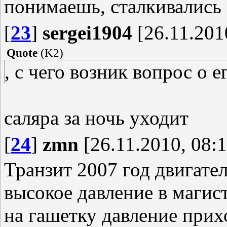
понимаешь, сталкивались
[
23
]
sergei1904
[26.11.201
Quote
(
K2
)
, с чего возник вопрос о 
саляра за ночь уходит
[
24
]
zmn
[26.11.2010, 08:1
Транзит 2007 год двигате
высокое давление в маги
на гашетку давление прих