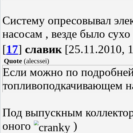
грязью. Можно опресовать
с другого конца дунуть очк
Систему опресовывал эле
"пискать" соляра, это кас
насосам , везде было сухо 
воздушить может и сам 
[
17
]
славик
[25.11.2010, 
Quote
(
alecssei
)
Если можно по подробней
топливоподкачивающем на
Под выпускным коллектор
оного
)