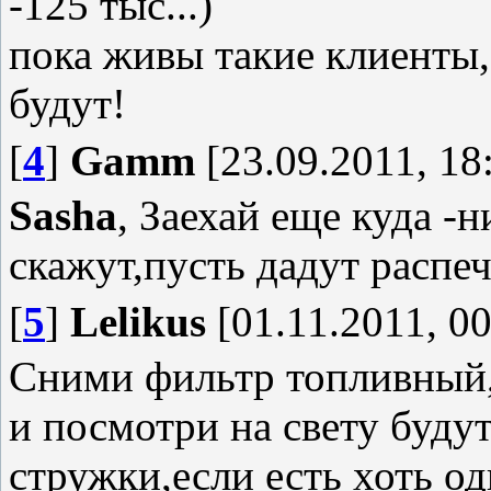
-125 тыс...)
пока живы такие клиенты,
будут!
[
4
]
Gamm
[23.09.2011, 18
Sasha
, Заехай еще куда -н
скажут,пусть дадут распеч
[
5
]
Lelikus
[01.11.2011, 00
Сними фильтр топливный,
и посмотри на свету буду
стружки,если есть хоть о