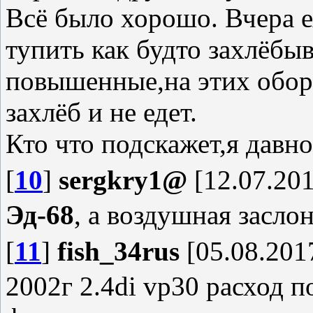
Всё было хорошо. Вчера е
тупить как будто захлёбы
повышенные,на этих оборо
захлёб и не едет.
Кто что подскажет,я давно
[
10
]
sergkry1@
[12.07.201
Эд-68
, а воздушная засло
[
11
]
fish_34rus
[05.08.2017
2002г 2.4di vp30 расход по