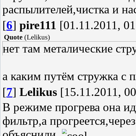
распылителей,чистка и на
[
6
]
pire111
[01.11.2011, 01
Quote
(
Lelikus
)
нет там металические стр
а каким путём стружка с 
[
7
]
Lelikus
[15.11.2011, 00
В режиме прогрева она идё
фильтр,а прогреется,чере
объяснили.