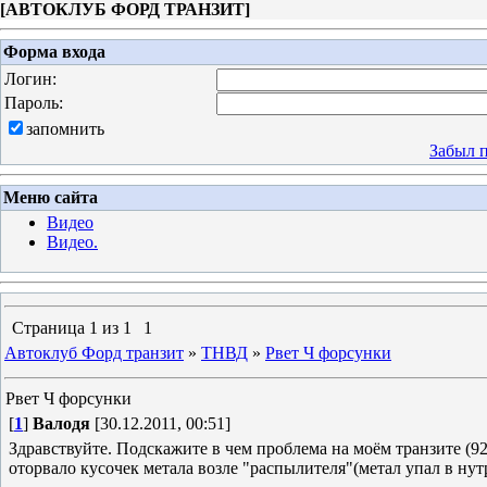
[
АВТОКЛУБ ФОРД ТРАНЗИТ
]
Форма входа
Логин:
Пароль:
запомнить
Забыл 
Меню сайта
Видео
Видео.
Страница
1
из
1
1
Автоклуб Форд транзит
»
ТНВД
»
Рвет Ч форсунки
Рвет Ч форсунки
[
1
]
Валодя
[30.12.2011, 00:51]
Здравствуйте. Подскажите в чем проблема на моём транзите (92г
оторвало кусочек метала возле "распылителя"(метал упал в ну