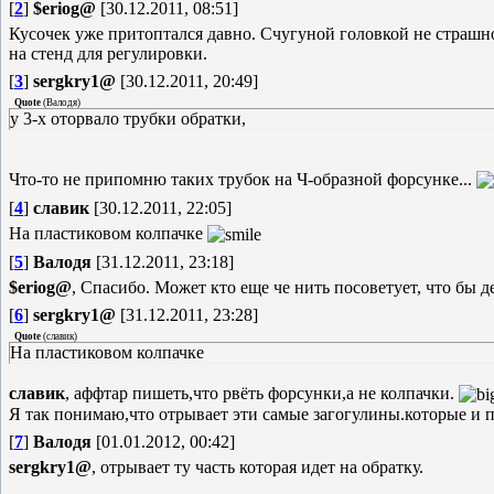
[
2
]
$eriog@
[30.12.2011, 08:51]
Кусочек уже притоптался давно. Счугуной головкой не страшно
на стенд для регулировки.
[
3
]
sergkry1@
[30.12.2011, 20:49]
Quote
(
Валодя
)
у 3-х оторвало трубки обратки,
Что-то не припомню таких трубок на Ч-образной форсунке...
[
4
]
славик
[30.12.2011, 22:05]
На пластиковом колпачке
[
5
]
Валодя
[31.12.2011, 23:18]
$eriog@
, Спасибо. Может кто еще че нить посоветует, что бы де
[
6
]
sergkry1@
[31.12.2011, 23:28]
Quote
(
славик
)
На пластиковом колпачке
славик
, аффтар пишеть,что рвёть форсунки,а не колпачки.
Я так понимаю,что отрывает эти самые загогулины.которые и 
[
7
]
Валодя
[01.01.2012, 00:42]
sergkry1@
, отрывает ту часть которая идет на обратку.