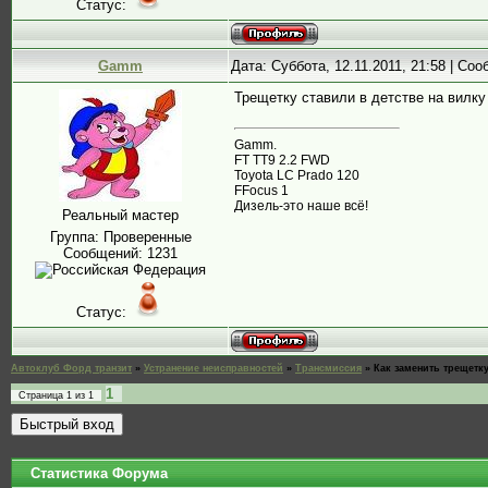
Статус:
Gamm
Дата: Суббота, 12.11.2011, 21:58 | Со
Трещетку ставили в детстве на вилку
Gamm.
FT TT9 2.2 FWD
Toyota LC Prado 120
FFocus 1
Дизель-это наше всё!
Реальный мастер
Группа: Проверенные
Сообщений:
1231
Статус:
Автоклуб Форд транзит
»
Устранение неисправностей
»
Трансмиссия
»
Как заменить трещетк
1
Страница
1
из
1
Статистика Форума