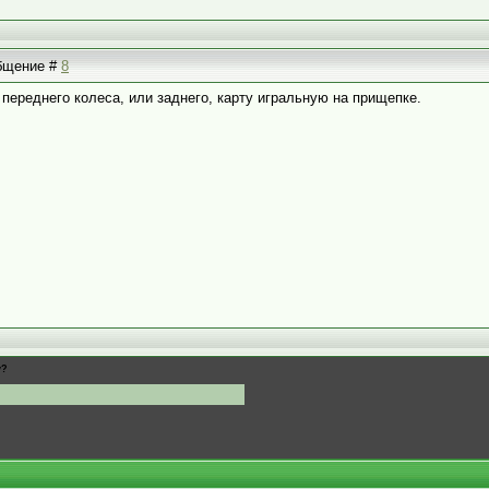
общение #
8
 переднего колеса, или заднего, карту игральную на прищепке.
у?