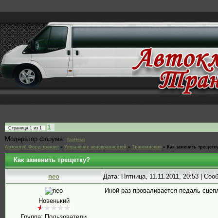
1
Страница
1
из
1
Модератор форума:
КарНемо
Автоклуб Форд транзит
»
Устранение неисправностей
»
Трансмиссия
»
Как заменить трещетк
Как заменить трещетку?
neo
Дата: Пятница, 11.11.2011, 20:53 | Со
Иной раз проваливается педаль сцепл
Новенький
Группа: Пользователи