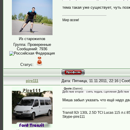
тема такая уже существует, чуть поз
Мир всем!
Из старожилов
Группа: Проверенные
Сообщений:
7936
Статус:
pire111
Дата: Пятница, 11.11.2011, 22:16 | Со
Quote
(
Gamm
)
Действие второе - снять педаль сцепления Действие 
Миша забыл указать что ещё надо два
Transit 92г 130L 2.5D TCI Lucas 115 л.
Skype-pire111