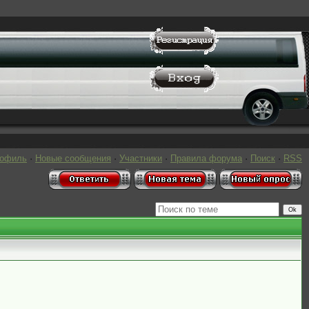
рофиль
·
Новые сообщения
·
Участники
·
Правила форума
·
Поиск
·
RSS