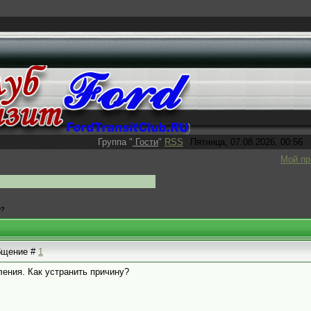
Группа
"
Гости
"
RSS
Пятница, 07.08.2026, 00:56
Мой п
у?
общение #
1
ения. Как устранить причину?