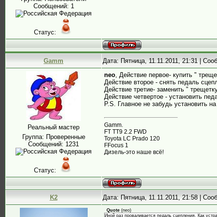
Сообщений:
1
Статус:
Gamm
Дата: Пятница, 11.11.2011, 21:31 | Со
neo
, Действие первое- купить " треще
Действие второе - снять педаль сцеп
Действие третие- заменить " трещетк
Действие четвертое - установить пед
P.S. Главное не забудь установить на
Gamm.
Реальный мастер
FT TT9 2.2 FWD
Группа: Проверенные
Toyota LC Prado 120
Сообщений:
1231
FFocus 1
Дизель-это наше всё!
Статус:
K2
Дата: Пятница, 11.11.2011, 21:58 | Со
Quote
(
neo
)
Иной раз проваливается педаль сцепления. Как устр