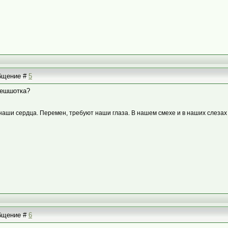
общение #
5
решшотка?
наши сердца. Перемен, требуют наши глаза. В нашем смехе и в наших слезах
общение #
6