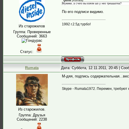
Quote
(
Rumata
)
Мужики, а счего вы взяли шо у нео трешшотка?
По его подписи видимо.
1992 г.2.5д турбо!
Из старожилов
Группа: Проверенные
Сообщений:
3663
Статус:
Rumata
Дата: Суббота, 12.11.2011, 20:45 | Со
М-дяя, подпись содержательная...ве
Skype - Rumata1972. Перемен, требуют 
Из старожилов.
Группа: Друзья
Сообщений:
2238