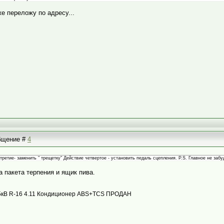
же переложу по адресу...
общение #
4
третие- заменить " трещетку" Действие четвертое - установить педаль сцепления. P.S. Главное не забу
 пакета терпения и ящик пива.
с 85кВ R-16 4.11 Кондиционер ABS+TCS ПРОДАН