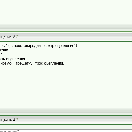
общение #
2
тку" ( в простонародии " сектр сцепления")
ления
у"
аль сцепления.
 новую " трещетку" трос сцепления.
общение #
3
анить причину?