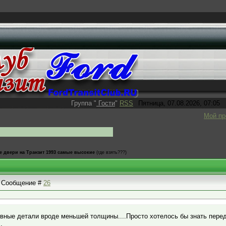
Группа
"
Гости
"
RSS
Пятница, 07.08.2026, 07:05
Мой п
 двери на Транзит 1993 самые высокие
(где взять???)
 | Сообщение #
26
овные детали вроде меньшей толщины....Просто хотелось бы знать перед
.