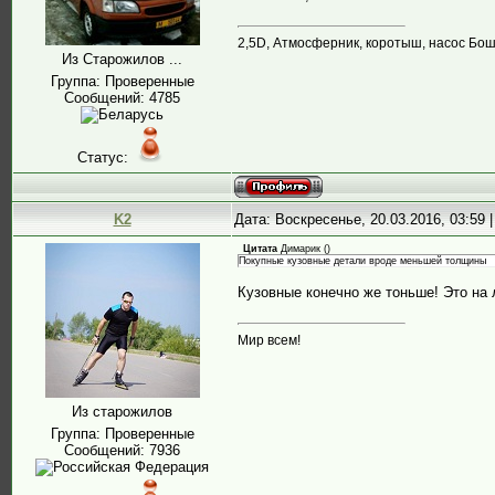
2,5D, Атмосферник, коротыш, насос Бош, 
Из Старожилов ...
Группа: Проверенные
Сообщений:
4785
Статус:
K2
Дата: Воскресенье, 20.03.2016, 03:59
Цитата
Димарик
(
)
Покупные кузовные детали вроде меньшей толщины
Кузовные конечно же тоньше! Это на л
Мир всем!
Из старожилов
Группа: Проверенные
Сообщений:
7936