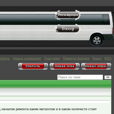
рофиль
·
Новые сообщения
·
Участники
·
Правила форума
·
Поиск
·
RSS
 началом ремонта каким металлом и в каком количесте стоит