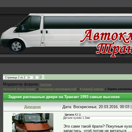
2
Страница
2
из
2
«
1
Модератор форума:
КарНемо
Автоклуб Форд транзит
»
Устранение неисправностей
»
Кузовной ремонт.
»
Задние распашные
Задние распашные двери на Транзит 1993 самые высокие
Димарик
Дата: Воскресенье, 20.03.2016, 00:03
Цитата
K2
(
)
Детали кузова 1.2мм
Это сами такой брали? Покупные куз
запастись, чтоб потом не метаться ....