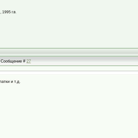
1995 г.в.
 | Сообщение #
27
атки и т.д.