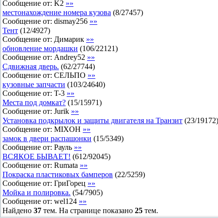
Сообщение от:
K2
»»
местонахождение номера кузова
(
8
/
27457
)
Сообщение от:
dismay256
»»
Тент
(
12
/
4927
)
Сообщение от:
Димарик
»»
обновление мордашки
(
106
/
22121
)
Сообщение от:
Andrey52
»»
Сдвижная дверь.
(
62
/
27744
)
Сообщение от:
СЕЛЬПО
»»
кузовные запчасти
(
103
/
24640
)
Сообщение от:
T-3
»»
Места под домкат?
(
15
/
15971
)
Сообщение от:
Jurik
»»
Установка подкрылок и защиты двигателя на Транзит
(
23
/
19172
Сообщение от:
MIXOH
»»
замок в двери распашонки
(
15
/
5349
)
Сообщение от:
Рауль
»»
ВСЯКОЕ БЫВАЕТ!
(
612
/
92045
)
Сообщение от:
Rumata
»»
Покраска пластиковых бамперов
(
22
/
5259
)
Сообщение от:
ГриГорец
»»
Мойка и полировка.
(
54
/
7905
)
Сообщение от:
wel124
»»
Найдено
37
тем. На странице показано
25
тем.