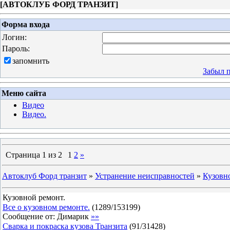
[
АВТОКЛУБ ФОРД ТРАНЗИТ
]
Форма входа
Логин:
Пароль:
запомнить
Забыл 
Меню сайта
Видео
Видео.
Страница
1
из
2
1
2
»
Автоклуб Форд транзит
»
Устранение неисправностей
»
Кузовн
Кузовной ремонт.
Все о кузовном ремонте.
(
1289
/
153199
)
Сообщение от:
Димарик
»»
Сварка и покраска кузова Транзита
(
91
/
31428
)