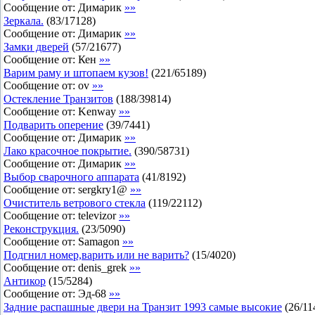
Сообщение от:
Димарик
»»
Зеркала.
(
83
/
17128
)
Сообщение от:
Димарик
»»
Замки дверей
(
57
/
21677
)
Сообщение от:
Кен
»»
Варим раму и штопаем кузов!
(
221
/
65189
)
Сообщение от:
ov
»»
Остекление Транзитов
(
188
/
39814
)
Сообщение от:
Kenway
»»
Подварить оперение
(
39
/
7441
)
Сообщение от:
Димарик
»»
Лако красочное покрытие.
(
390
/
58731
)
Сообщение от:
Димарик
»»
Выбор сварочного аппарата
(
41
/
8192
)
Сообщение от:
sergkry1@
»»
Очиститель ветрового стекла
(
119
/
22112
)
Сообщение от:
televizor
»»
Реконструкция.
(
23
/
5090
)
Сообщение от:
Samagon
»»
Подгнил номер,варить или не варить?
(
15
/
4020
)
Сообщение от:
denis_grek
»»
Антикор
(
15
/
5284
)
Сообщение от:
Эд-68
»»
Задние распашные двери на Транзит 1993 самые высокие
(
26
/
11